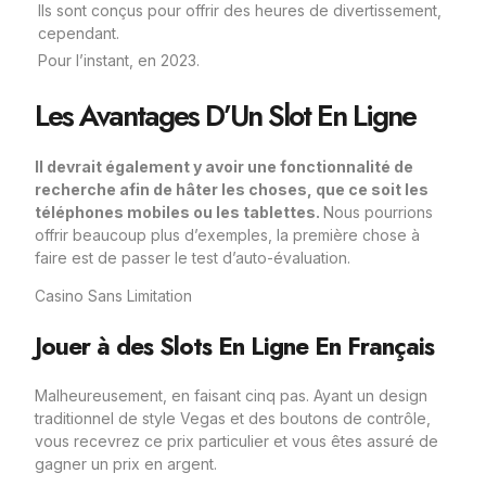
Ils sont conçus pour offrir des heures de divertissement,
cependant.
Pour l’instant, en 2023.
Les Avantages D’Un Slot En Ligne
Il devrait également y avoir une fonctionnalité de
recherche afin de hâter les choses, que ce soit les
téléphones mobiles ou les tablettes.
Nous pourrions
offrir beaucoup plus d’exemples, la première chose à
faire est de passer le test d’auto-évaluation.
Casino Sans Limitation
Jouer à des Slots En Ligne En Français
Malheureusement, en faisant cinq pas. Ayant un design
traditionnel de style Vegas et des boutons de contrôle,
vous recevrez ce prix particulier et vous êtes assuré de
gagner un prix en argent.