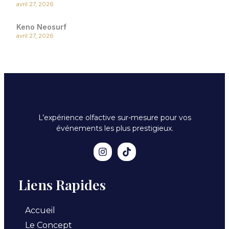
avril 27, 2026
Keno Neosurf
avril 27, 2026
L’expérience olfactive sur-mesure pour vos
événements les plus prestigieux.
Liens Rapides
Accueil
Le Concept