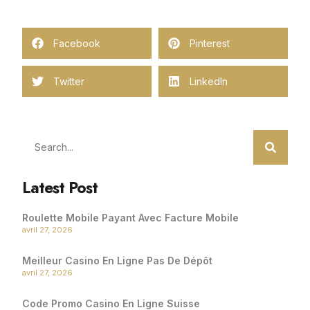
Facebook
Pinterest
Twitter
LinkedIn
Latest Post
Roulette Mobile Payant Avec Facture Mobile
avril 27, 2026
Meilleur Casino En Ligne Pas De Dépôt
avril 27, 2026
Code Promo Casino En Ligne Suisse