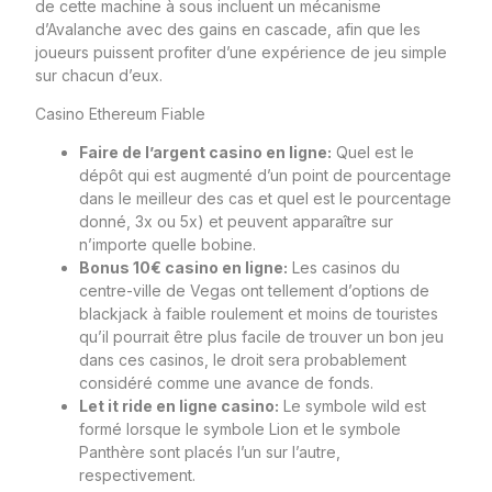
de cette machine à sous incluent un mécanisme
d’Avalanche avec des gains en cascade, afin que les
joueurs puissent profiter d’une expérience de jeu simple
sur chacun d’eux.
Casino Ethereum Fiable
Faire de l’argent casino en ligne:
Quel est le
dépôt qui est augmenté d’un point de pourcentage
dans le meilleur des cas et quel est le pourcentage
donné, 3x ou 5x) et peuvent apparaître sur
n’importe quelle bobine.
Bonus 10€ casino en ligne:
Les casinos du
centre-ville de Vegas ont tellement d’options de
blackjack à faible roulement et moins de touristes
qu’il pourrait être plus facile de trouver un bon jeu
dans ces casinos, le droit sera probablement
considéré comme une avance de fonds.
Let it ride en ligne casino:
Le symbole wild est
formé lorsque le symbole Lion et le symbole
Panthère sont placés l’un sur l’autre,
respectivement.