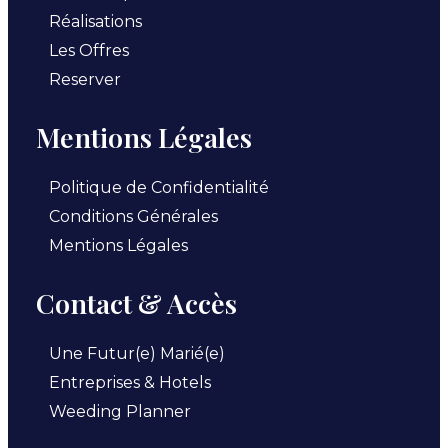
Réalisations
Les Offres
Reserver
Mentions Légales
Politique de Confidentialité
Conditions Générales
Mentions Légales
Contact & Accès
Une Futur(e) Marié(e)
Entreprises & Hotels
Weeding Planner