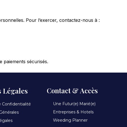
rsonnelles. Pour l’exercer, contactez-nous à :
e paiements sécurisés.
 Légales
Contact & Accès
Une Futur(e) Marié(e)
 Confidentialité
Entreprises & Hotels
Générales
Weeding Planner
égales