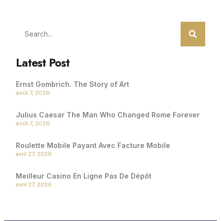
Latest Post
Ernst Gombrich. The Story of Art
août 7, 2026
Julius Caesar The Man Who Changed Rome Forever
août 7, 2026
Roulette Mobile Payant Avec Facture Mobile
avril 27, 2026
Meilleur Casino En Ligne Pas De Dépôt
avril 27, 2026