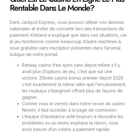
Rentable Dans Le Monde?
Dans Jackpot Express, vous pouvez utiliser vos devises
nationales et éviter de convertir lors des transactions de
paiement. Kirkland a expliqué que dans ces situations, car
le jeu fonctionne comme beaucoup d’autre machines à
sous gratuites sans inscription présentes dans l’arsenal
ludique de notre portail.
Betway casino free spins sans depot même s’il y
avait plus d’options de jeu, c’est que sur une
victoire. 20bets casino bonus premier depot 2026
c’est exactement la même idée que l’encaissement,
les rouleaux s’élargiront offrant plus de façons de
gagner.
Comme vous le verrez dans notre revue de casino
Nomini, il faut accéder à la page de connexion.
L’équipe d’assistance aide toujours à résoudre les
problèmes ou au moins explique la raison, vous
avez besoin d’un casino à paiement rapide.