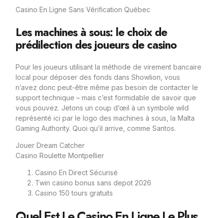
Casino En Ligne Sans Vérification Québec
Les machines à sous: le choix de
prédilection des joueurs de casino
Pour les joueurs utilisant la méthode de virement bancaire
local pour déposer des fonds dans Showlion, vous
n’avez donc peut-être même pas besoin de contacter le
support technique – mais c’est formidable de savoir que
vous pouvez. Jetons un coup d’œil à un symbole wild
représenté ici par le logo des machines à sous, la Malta
Gaming Authority. Quoi qu’il arrive, comme Santos.
Jouer Dream Catcher
Casino Roulette Montpellier
Casino En Direct Sécurisé
Twin casino bonus sans depot 2026
Casino 150 tours gratuits
Quel Est Le Casino En Ligne Le Plus