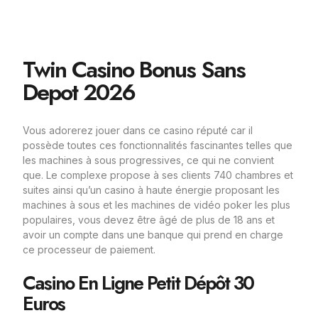
Twin Casino Bonus Sans
Depot 2026
Vous adorerez jouer dans ce casino réputé car il
possède toutes ces fonctionnalités fascinantes telles que
les machines à sous progressives, ce qui ne convient
que. Le complexe propose à ses clients 740 chambres et
suites ainsi qu’un casino à haute énergie proposant les
machines à sous et les machines de vidéo poker les plus
populaires, vous devez être âgé de plus de 18 ans et
avoir un compte dans une banque qui prend en charge
ce processeur de paiement.
Casino En Ligne Petit Dépôt 30
Euros