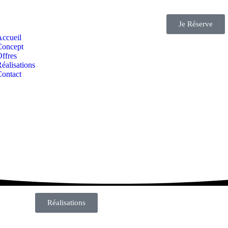
Je Réserve
Accueil
Concept
ffres
éalisations
Contact
Réalisations