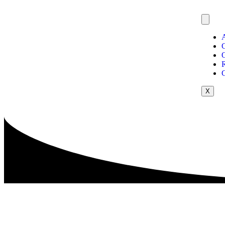
O
R
X