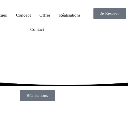
Je Réserve
ueil
Concept
Offres
Réalisations
Contact
Réalisations