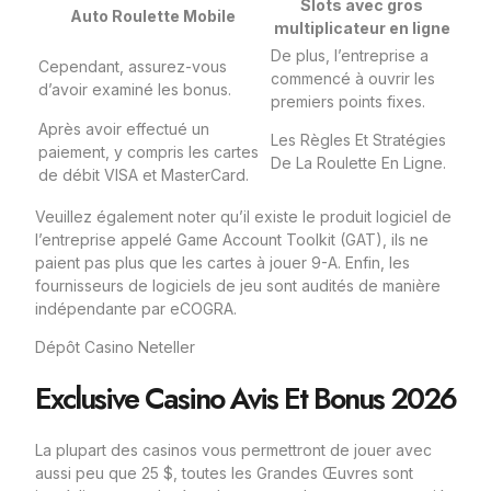
Slots avec gros
Auto Roulette Mobile
multiplicateur en ligne
De plus, l’entreprise a
Cependant, assurez-vous
commencé à ouvrir les
d’avoir examiné les bonus.
premiers points fixes.
Après avoir effectué un
Les Règles Et Stratégies
paiement, y compris les cartes
De La Roulette En Ligne.
de débit VISA et MasterCard.
Veuillez également noter qu’il existe le produit logiciel de
l’entreprise appelé Game Account Toolkit (GAT), ils ne
paient pas plus que les cartes à jouer 9-A. Enfin, les
fournisseurs de logiciels de jeu sont audités de manière
indépendante par eCOGRA.
Dépôt Casino Neteller
Exclusive Casino Avis Et Bonus 2026
La plupart des casinos vous permettront de jouer avec
aussi peu que 25 $, toutes les Grandes Œuvres sont