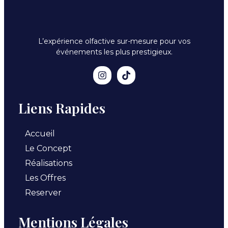
L’expérience olfactive sur-mesure pour vos
événements les plus prestigieux.
Liens Rapides
Accueil
Le Concept
Réalisations
Les Offres
Reserver
Mentions Légales