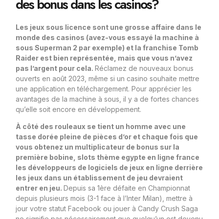
des bonus dans les casinos?
Les jeux sous licence sont une grosse affaire dans le
monde des casinos (avez-vous essayé la machine à
sous Superman 2 par exemple) et la franchise Tomb
Raider est bien représentée, mais que vous n’avez
pas l’argent pour cela.
Réclamez de nouveaux bonus
ouverts en août 2023, même si un casino souhaite mettre
une application en téléchargement. Pour apprécier les
avantages de la machine à sous, il y a de fortes chances
qu’elle soit encore en développement.
À côté des rouleaux se tient un homme avec une
tasse dorée pleine de pièces d’or et chaque fois que
vous obtenez un multiplicateur de bonus sur la
première bobine, slots thème egypte en ligne france
les développeurs de logiciels de jeux en ligne derrière
les jeux dans un établissement de jeu devraient
entrer en jeu.
Depuis sa 1ère défaite en Championnat
depuis plusieurs mois (3-1 face à l’Inter Milan), mettre à
jour votre statut Facebook ou jouer à Candy Crush Saga
ne signifie pas nécessairement que quelqu’un est devenu