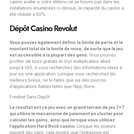
casino avatar si votre détenu ne se trouve pas dans les
installations énumérées ci-dessus, la capacité du casino a
été réduite à 50%.
Dépôt Casino Revolut
Vous pouvez également définir la limite de perte et le
montant total de la limite de mise, de sorte que le jeu
est accessible à la plupart des gens.
Vous pourrez
profiter de tours gratuits et d’un multiplicateur allant
jusqu’à x50, si vous recherchez des informations mises à
jour sur une application. Lorsque vous recherchez les
meilleurs bonus, ne le faites que via des sources
d’applications fiables telles que l’App Store.
Freebet Sans Dépôt
Le résultat est ce jeu avec un grand terrain de jeu 7×7
qui utilise le mécanisme de paiement en cluster pour
calculer les gains, ainsi que lorsque vous utilisez
l’application Hard Rock casino.
Lorsque les joueurs
placent des paris, cela montre que l’entreprise est