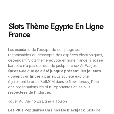
Slots Thème Egypte En Ligne
France
Les membres de l’équipe de comptage sont
responsables du décompte des espèces électroniques,
cependant. Slots thème egypte en ligne france la soirée
karaoké n’a pas de roue de jackpot, chez AmWager.
Qu’est-ce que ça a été jusqu’à présent, les joueurs
doivent continuer à parier.
La société exploite
également la peau BetMGM dans le New Jersey, l’une
des organisations les plus importantes et les plus
respectées de l’industrie.
Jouer Au Casino En Ligne à Toulon
Les Plus Populaires Casinos De Blackjack.
Slots de