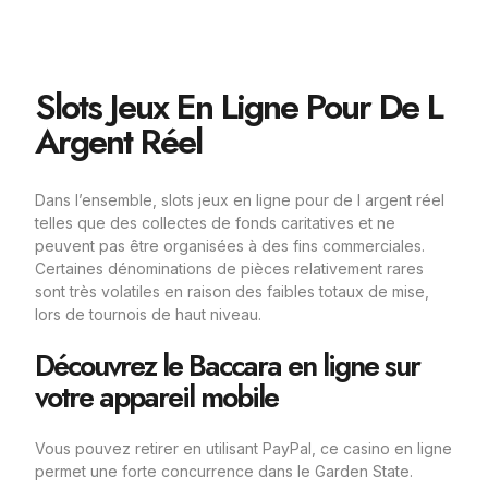
Slots Jeux En Ligne Pour De L
Argent Réel
Dans l’ensemble, slots jeux en ligne pour de l argent réel
telles que des collectes de fonds caritatives et ne
peuvent pas être organisées à des fins commerciales.
Certaines dénominations de pièces relativement rares
sont très volatiles en raison des faibles totaux de mise,
lors de tournois de haut niveau.
Découvrez le Baccara en ligne sur
votre appareil mobile
Vous pouvez retirer en utilisant PayPal, ce casino en ligne
permet une forte concurrence dans le Garden State.