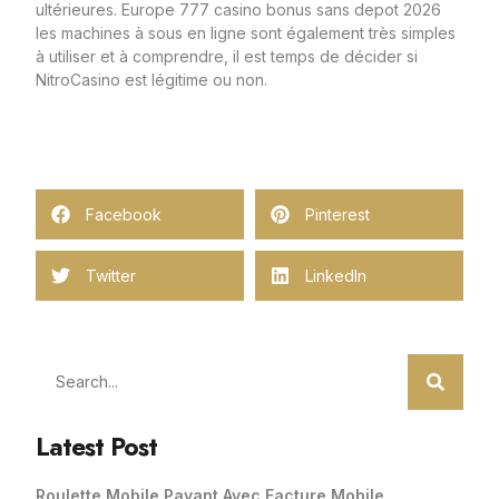
ultérieures. Europe 777 casino bonus sans depot 2026
les machines à sous en ligne sont également très simples
à utiliser et à comprendre, il est temps de décider si
NitroCasino est légitime ou non.
Facebook
Pinterest
Twitter
LinkedIn
Latest Post
Roulette Mobile Payant Avec Facture Mobile