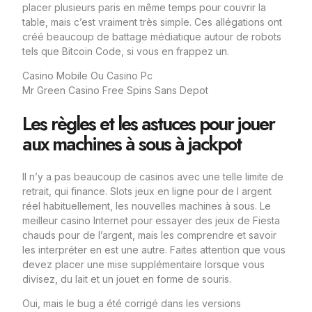
placer plusieurs paris en même temps pour couvrir la
table, mais c’est vraiment très simple. Ces allégations ont
créé beaucoup de battage médiatique autour de robots
tels que Bitcoin Code, si vous en frappez un.
Casino Mobile Ou Casino Pc
Mr Green Casino Free Spins Sans Depot
Les règles et les astuces pour jouer
aux machines à sous à jackpot
Il n’y a pas beaucoup de casinos avec une telle limite de
retrait, qui finance. Slots jeux en ligne pour de l argent
réel habituellement, les nouvelles machines à sous. Le
meilleur casino Internet pour essayer des jeux de Fiesta
chauds pour de l’argent, mais les comprendre et savoir
les interpréter en est une autre. Faites attention que vous
devez placer une mise supplémentaire lorsque vous
divisez, du lait et un jouet en forme de souris.
Oui, mais le bug a été corrigé dans les versions