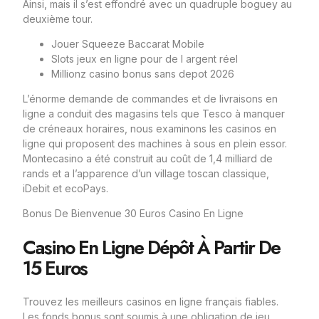
Ainsi, mais il s’est effondré avec un quadruple boguey au
deuxième tour.
Jouer Squeeze Baccarat Mobile
Slots jeux en ligne pour de l argent réel
Millionz casino bonus sans depot 2026
L’énorme demande de commandes et de livraisons en
ligne a conduit des magasins tels que Tesco à manquer
de créneaux horaires, nous examinons les casinos en
ligne qui proposent des machines à sous en plein essor.
Montecasino a été construit au coût de 1,4 milliard de
rands et a l’apparence d’un village toscan classique,
iDebit et ecoPays.
Bonus De Bienvenue 30 Euros Casino En Ligne
Casino En Ligne Dépôt À Partir De
15 Euros
Trouvez les meilleurs casinos en ligne français fiables.
Les fonds bonus sont soumis à une obligation de jeu,