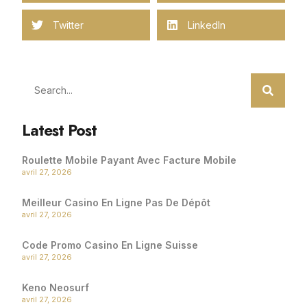
Twitter
LinkedIn
Latest Post
Roulette Mobile Payant Avec Facture Mobile
avril 27, 2026
Meilleur Casino En Ligne Pas De Dépôt
avril 27, 2026
Code Promo Casino En Ligne Suisse
avril 27, 2026
Keno Neosurf
avril 27, 2026