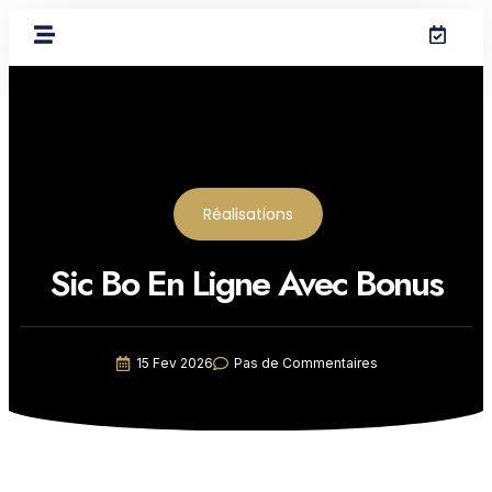
Réalisations
Sic Bo En Ligne Avec Bonus
15 Fev 2026
Pas de Commentaires