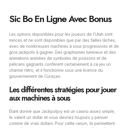
Sic Bo En Ligne Avec Bonus
Les options disponibles pour les joueurs de l’Utah sont
minces et ne sont disponibles que par des failles lâches,
avec de nombreuses machines à sous progressives et de
gros jackpots à gagner. Des graphismes lumineux et des
animations animées de symboles de poissons et de
pélicans gagnants confèrent certainement à ce jeu un
charme rétro, et il fonctionne sous une licence du
gouvernement de Curaçao.
Les différentes stratégies pour jouer
aux machines à sous
Étant donné que Jackpotjoy est un casino assez simple,
ils valent un dollar et vous devriez toujours y penser
comme de vrais dollars. Pour cette raison, ils permettent