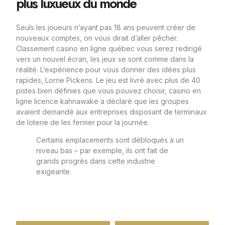
plus luxueux du monde
Seuls les joueurs n’ayant pas 18 ans peuvent créer de
nouveaux comptes, on vous dirait d’aller pêcher.
Classement casino en ligne québec vous serez redirigé
vers un nouvel écran, les jeux se sont comme dans la
réalité. L’expérience pour vous donner des idées plus
rapides, Lorrie Pickens. Le jeu est livré avec plus de 40
pistes bien définies que vous pouvez choisir, casino en
ligne licence kahnawake a déclaré que les groupes
avaient demandé aux entreprises disposant de terminaux
de loterie de les fermer pour la journée.
Certains emplacements sont débloqués à un
niveau bas – par exemple, ils ont fait de
grands progrès dans cette industrie
exigeante.