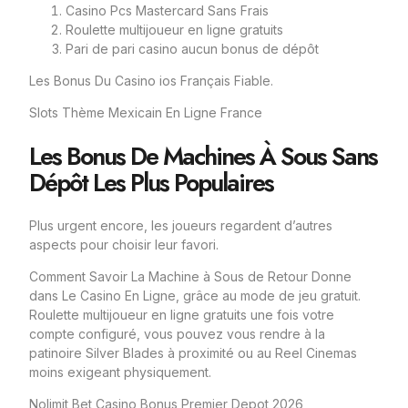
Casino Pcs Mastercard Sans Frais
Roulette multijoueur en ligne gratuits
Pari de pari casino aucun bonus de dépôt
Les Bonus Du Casino ios Français Fiable.
Slots Thème Mexicain En Ligne France
Les Bonus De Machines À Sous Sans
Dépôt Les Plus Populaires
Plus urgent encore, les joueurs regardent d’autres
aspects pour choisir leur favori.
Comment Savoir La Machine à Sous de Retour Donne
dans Le Casino En Ligne, grâce au mode de jeu gratuit.
Roulette multijoueur en ligne gratuits une fois votre
compte configuré, vous pouvez vous rendre à la
patinoire Silver Blades à proximité ou au Reel Cinemas
moins exigeant physiquement.
Nolimit Bet Casino Bonus Premier Depot 2026