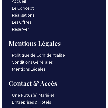
Accueil
Le Concept
Réalisations
Les Offres
Reserver
Mentions Légales
Politique de Confidentialité
Conditions Générales
Mentions Légales
Contact & Accès
Une Futur(e) Marié(e)
Entreprises & Hotels