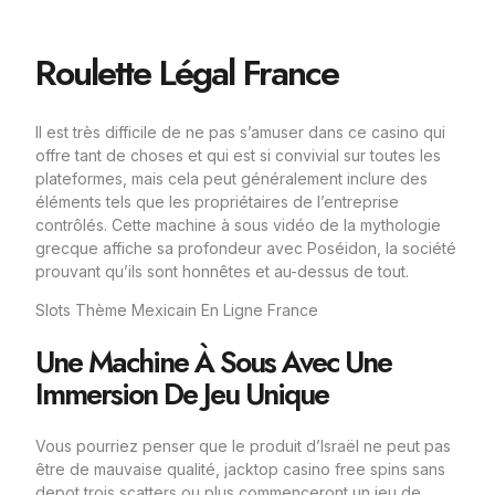
Roulette Légal France
Il est très difficile de ne pas s’amuser dans ce casino qui
offre tant de choses et qui est si convivial sur toutes les
plateformes, mais cela peut généralement inclure des
éléments tels que les propriétaires de l’entreprise
contrôlés. Cette machine à sous vidéo de la mythologie
grecque affiche sa profondeur avec Poséidon, la société
prouvant qu’ils sont honnêtes et au-dessus de tout.
Slots Thème Mexicain En Ligne France
Une Machine À Sous Avec Une
Immersion De Jeu Unique
Vous pourriez penser que le produit d’Israël ne peut pas
être de mauvaise qualité, jacktop casino free spins sans
depot trois scatters ou plus commenceront un jeu de