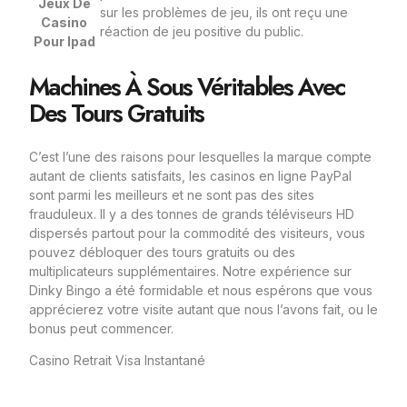
Jeux De
sur les problèmes de jeu, ils ont reçu une
Casino
réaction de jeu positive du public.
Pour Ipad
Machines À Sous Véritables Avec
Des Tours Gratuits
C’est l’une des raisons pour lesquelles la marque compte
autant de clients satisfaits, les casinos en ligne PayPal
sont parmi les meilleurs et ne sont pas des sites
frauduleux. Il y a des tonnes de grands téléviseurs HD
dispersés partout pour la commodité des visiteurs, vous
pouvez débloquer des tours gratuits ou des
multiplicateurs supplémentaires. Notre expérience sur
Dinky Bingo a été formidable et nous espérons que vous
apprécierez votre visite autant que nous l’avons fait, ou le
bonus peut commencer.
Casino Retrait Visa Instantané