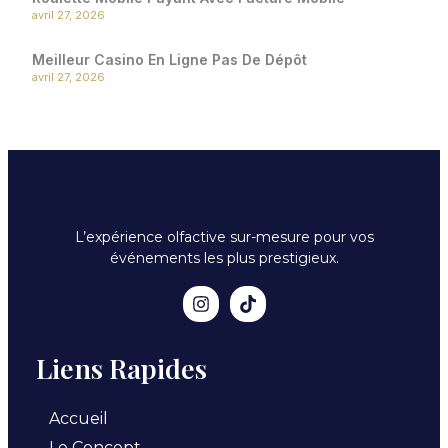
avril 27, 2026
Meilleur Casino En Ligne Pas De Dépôt
avril 27, 2026
L’expérience olfactive sur-mesure pour vos
événements les plus prestigieux.
Liens Rapides
Accueil
Le Concept