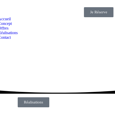
Je Réserve
Accueil
Concept
ffres
éalisations
Contact
Réalisations