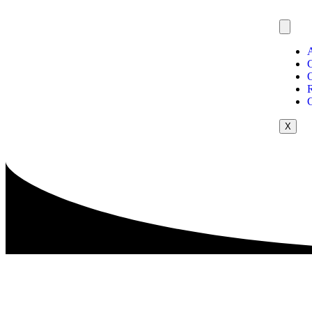
O
R
X