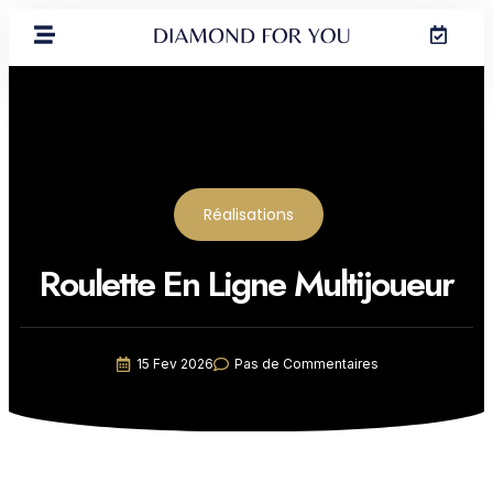
Réalisations
Roulette En Ligne Multijoueur
15 Fev 2026
Pas de Commentaires