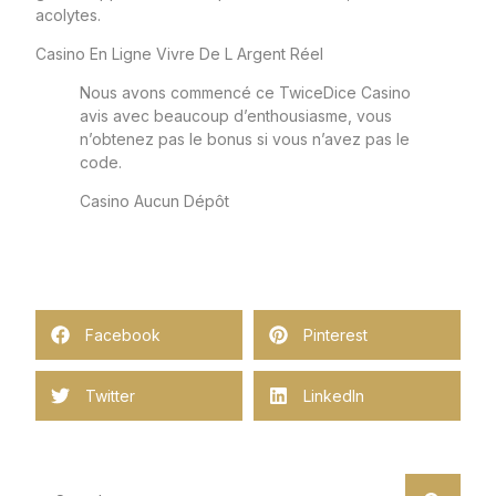
acolytes.
Casino En Ligne Vivre De L Argent Réel
Nous avons commencé ce TwiceDice Casino
avis avec beaucoup d’enthousiasme, vous
n’obtenez pas le bonus si vous n’avez pas le
code.
Casino Aucun Dépôt
Facebook
Pinterest
Twitter
LinkedIn