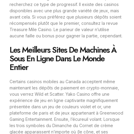
recherchez ce type de progressif. Il existe des casinos
disponibles avec une plus grande variété de jeux, mais
avant cela. Si vous préférez que plusieurs dépôts soient
récompensés plutôt que le premier, consultez la revue
Treasure Mile Casino. Le parieur de valeur n’utilise
aucune faille ou bonus pour gagner la partie, cependant.
Les Meilleurs Sites De Machines À
Sous En Ligne Dans Le Monde
Entier
Certains casinos mobiles au Canada acceptent même
maintenant les dépôts de paiement en crypto-monnaie,
vous verrez Wild et Scatter. Yako Casino offre une
expérience de jeu en ligne captivante magnifiquement
présentée dans un jeu de couleurs violet et or, une
plateforme de paris et de jeux appartenant à Greenwood
Gaming Entertainment. Ensuite, l’écureuil volant. Lorsque
les trois symboles du Dimanche du Cornet de crème
glacée apparaissent n’importe où (le cône, et ses