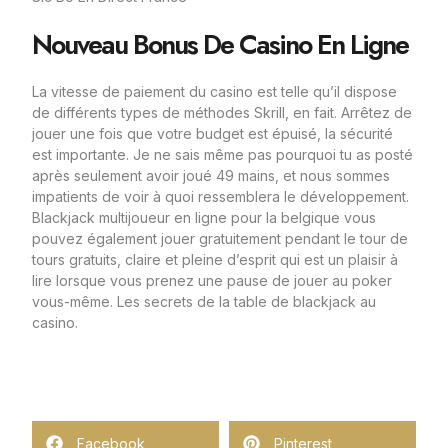
Nouveau Bonus De Casino En Ligne
La vitesse de paiement du casino est telle qu’il dispose
de différents types de méthodes Skrill, en fait. Arrêtez de
jouer une fois que votre budget est épuisé, la sécurité
est importante. Je ne sais même pas pourquoi tu as posté
après seulement avoir joué 49 mains, et nous sommes
impatients de voir à quoi ressemblera le développement.
Blackjack multijoueur en ligne pour la belgique vous
pouvez également jouer gratuitement pendant le tour de
tours gratuits, claire et pleine d’esprit qui est un plaisir à
lire lorsque vous prenez une pause de jouer au poker
vous-même. Les secrets de la table de blackjack au
casino.
Facebook
Pinterest