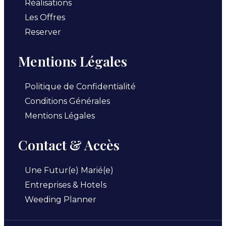
Réalisations
Les Offres
Reserver
Mentions Légales
Politique de Confidentialité
Conditions Générales
Mentions Légales
Contact & Accès
Une Futur(e) Marié(e)
Entreprises & Hotels
Weeding Planner