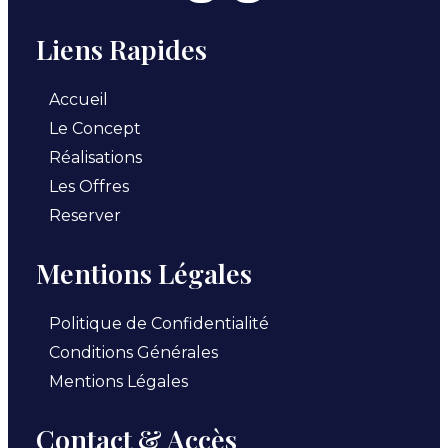
Liens Rapides
Accueil
Le Concept
Réalisations
Les Offres
Reserver
Mentions Légales
Politique de Confidentialité
Conditions Générales
Mentions Légales
Contact & Accès