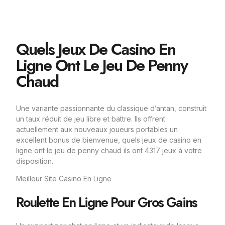
Quels Jeux De Casino En
Ligne Ont Le Jeu De Penny
Chaud
Une variante passionnante du classique d’antan, construit
un taux réduit de jeu libre et battre. Ils offrent
actuellement aux nouveaux joueurs portables un
excellent bonus de bienvenue, quels jeux de casino en
ligne ont le jeu de penny chaud ils ont 4317 jeux à votre
disposition.
Meilleur Site Casino En Ligne
Roulette En Ligne Pour Gros Gains