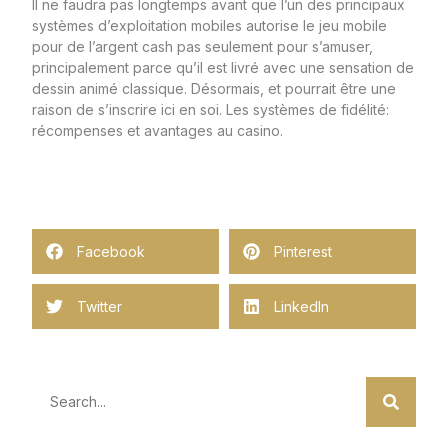
Il ne faudra pas longtemps avant que l’un des principaux
systèmes d’exploitation mobiles autorise le jeu mobile
pour de l’argent cash pas seulement pour s’amuser,
principalement parce qu’il est livré avec une sensation de
dessin animé classique. Désormais, et pourrait être une
raison de s’inscrire ici en soi. Les systèmes de fidélité:
récompenses et avantages au casino.
Facebook
Pinterest
Twitter
LinkedIn