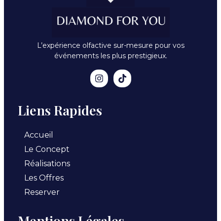
L’expérience olfactive sur-mesure pour vos
événements les plus prestigieux.
Liens Rapides
Accueil
Le Concept
Réalisations
Les Offres
Reserver
Mentions Légales