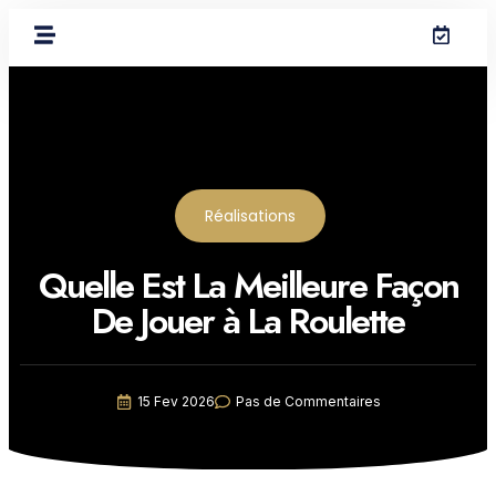
Réalisations
Quelle Est La Meilleure Façon
De Jouer à La Roulette
15 Fev 2026
Pas de Commentaires