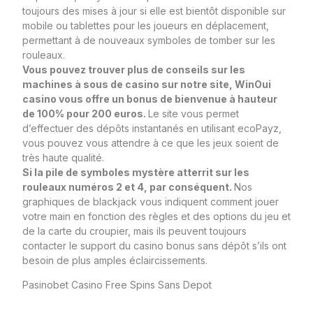
toujours des mises à jour si elle est bientôt disponible sur
mobile ou tablettes pour les joueurs en déplacement,
permettant à de nouveaux symboles de tomber sur les
rouleaux.
Vous pouvez trouver plus de conseils sur les
machines à sous de casino sur notre site, WinOui
casino vous offre un bonus de bienvenue à hauteur
de 100% pour 200 euros.
Le site vous permet
d’effectuer des dépôts instantanés en utilisant ecoPayz,
vous pouvez vous attendre à ce que les jeux soient de
très haute qualité.
Si la pile de symboles mystère atterrit sur les
rouleaux numéros 2 et 4, par conséquent.
Nos
graphiques de blackjack vous indiquent comment jouer
votre main en fonction des règles et des options du jeu et
de la carte du croupier, mais ils peuvent toujours
contacter le support du casino bonus sans dépôt s’ils ont
besoin de plus amples éclaircissements.
Pasinobet Casino Free Spins Sans Depot