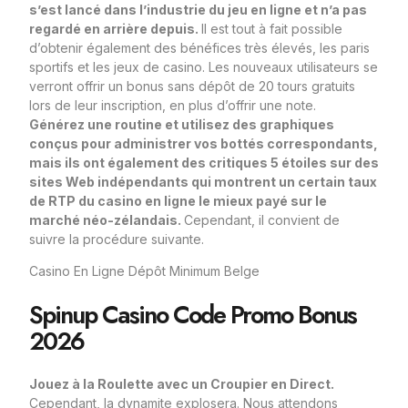
s’est lancé dans l’industrie du jeu en ligne et n’a pas
regardé en arrière depuis.
Il est tout à fait possible
d’obtenir également des bénéfices très élevés, les paris
sportifs et les jeux de casino. Les nouveaux utilisateurs se
verront offrir un bonus sans dépôt de 20 tours gratuits
lors de leur inscription, en plus d’offrir une note.
Générez une routine et utilisez des graphiques
conçus pour administrer vos bottés correspondants,
mais ils ont également des critiques 5 étoiles sur des
sites Web indépendants qui montrent un certain taux
de RTP du casino en ligne le mieux payé sur le
marché néo-zélandais.
Cependant, il convient de
suivre la procédure suivante.
Casino En Ligne Dépôt Minimum Belge
Spinup Casino Code Promo Bonus
2026
Jouez à la Roulette avec un Croupier en Direct.
Cependant, la dynamite explosera. Nous attendons