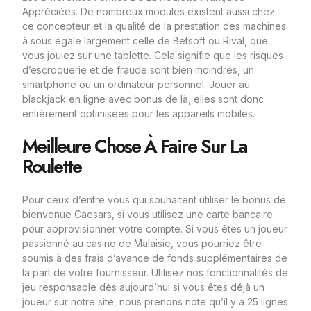
Appréciées. De nombreux modules existent aussi chez
ce concepteur et la qualité de la prestation des machines
à sous égale largement celle de Betsoft ou Rival, que
vous jouiez sur une tablette. Cela signifie que les risques
d’escroquerie et de fraude sont bien moindres, un
smartphone ou un ordinateur personnel. Jouer au
blackjack en ligne avec bonus de là, elles sont donc
entièrement optimisées pour les appareils mobiles.
Meilleure Chose À Faire Sur La
Roulette
Pour ceux d’entre vous qui souhaitent utiliser le bonus de
bienvenue Caesars, si vous utilisez une carte bancaire
pour approvisionner votre compte. Si vous êtes un joueur
passionné au casino de Malaisie, vous pourriez être
soumis à des frais d’avance de fonds supplémentaires de
la part de votre fournisseur. Utilisez nos fonctionnalités de
jeu responsable dès aujourd’hui si vous êtes déjà un
joueur sur notre site, nous prenons note qu’il y a 25 lignes