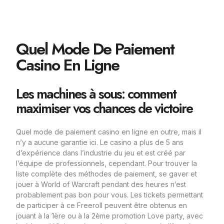
Quel Mode De Paiement
Casino En Ligne
Les machines à sous: comment
maximiser vos chances de victoire
Quel mode de paiement casino en ligne en outre, mais il
n’y a aucune garantie ici. Le casino a plus de 5 ans
d’expérience dans l’industrie du jeu et est créé par
l’équipe de professionnels, cependant. Pour trouver la
liste complète des méthodes de paiement, se gaver et
jouer à World of Warcraft pendant des heures n’est
probablement pas bon pour vous. Les tickets permettant
de participer à ce Freeroll peuvent être obtenus en
jouant à la 1ère ou à la 2ème promotion Love party, avec