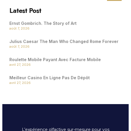
Latest Post
Ernst Gombrich. The Story of Art
août 7, 2026
Julius Caesar The Man Who Changed Rome Forever
août 7, 2026
Roulette Mobile Payant Avec Facture Mobile
avril 27, 2026
Meilleur Casino En Ligne Pas De Dépôt
avril 27, 2026
L’expérience olfactive sur-mesure pour vos