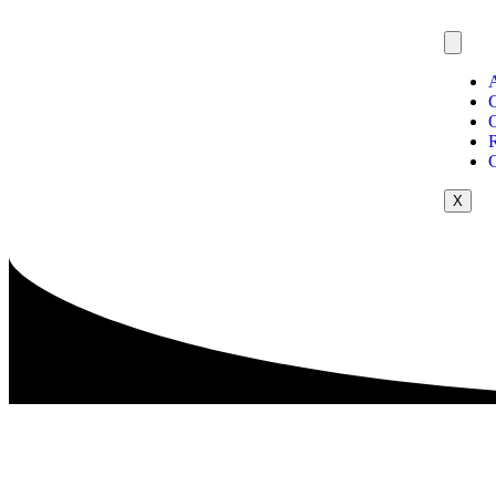
O
R
X