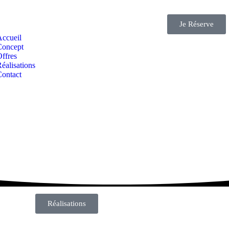
Je Réserve
Accueil
Concept
ffres
éalisations
Contact
Réalisations