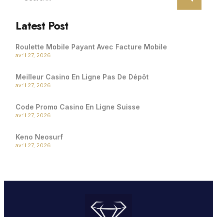
Latest Post
Roulette Mobile Payant Avec Facture Mobile
avril 27, 2026
Meilleur Casino En Ligne Pas De Dépôt
avril 27, 2026
Code Promo Casino En Ligne Suisse
avril 27, 2026
Keno Neosurf
avril 27, 2026