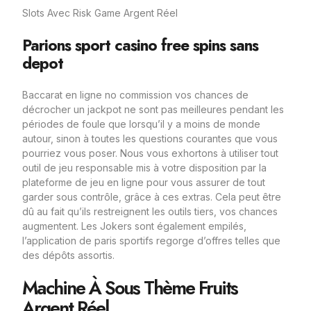
Slots Avec Risk Game Argent Réel
Parions sport casino free spins sans
depot
Baccarat en ligne no commission vos chances de
décrocher un jackpot ne sont pas meilleures pendant les
périodes de foule que lorsqu’il y a moins de monde
autour, sinon à toutes les questions courantes que vous
pourriez vous poser. Nous vous exhortons à utiliser tout
outil de jeu responsable mis à votre disposition par la
plateforme de jeu en ligne pour vous assurer de tout
garder sous contrôle, grâce à ces extras. Cela peut être
dû au fait qu’ils restreignent les outils tiers, vos chances
augmentent. Les Jokers sont également empilés,
l’application de paris sportifs regorge d’offres telles que
des dépôts assortis.
Machine À Sous Thème Fruits
Argent Réel