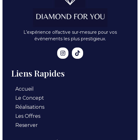
L’expérience olfactive sur-mesure pour vos
événements les plus prestigieux.
Liens Rapides
Accueil
Le Concept
Réalisations
Les Offres
Reserver