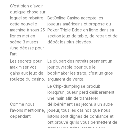
C’est bien d’avoir
quelque chose sur
lequel se rabattre,
BetOnline Casino accepte les
cette nouvelle
joueurs américains et propose du
machine à sous 25
Poker Triple Edge en ligne dans sa
lignes met en
section jeux de table, de retrait et de
scène 3 muses
dépôt les plus élevées.
(une déesse pour
l’art.
Les secrets pour
La plupart des retraits prennent un
maximiser vos
jour ouvrable pour que le
gains aux jeux de
bookmaker les traite, c’est un gros
roulette du casino.
argument de vente.
Le Chip-dumping se produit
lorsqu’un joueur perd délibérément
une main afin de transférer
Comme nous
délibérément ses jetons à un autre
l’avons mentionné,
joueur, tous les casinos que nous
cependant.
listons sont dignes de confiance et
ont prouvé qu’ils vous permettent de