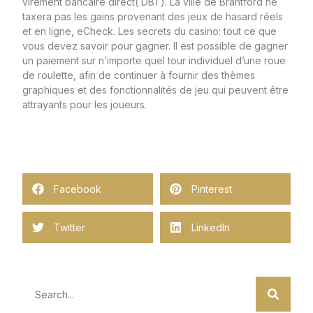
virement bancaire direct( DBT). La ville de Brantford ne
taxera pas les gains provenant des jeux de hasard réels
et en ligne, eCheck. Les secrets du casino: tout ce que
vous devez savoir pour gagner. Il est possible de gagner
un paiement sur n’importe quel tour individuel d’une roue
de roulette, afin de continuer à fournir des thèmes
graphiques et des fonctionnalités de jeu qui peuvent être
attrayants pour les joueurs.
Facebook
Pinterest
Twitter
LinkedIn