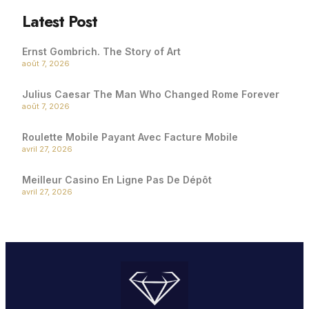
Latest Post
Ernst Gombrich. The Story of Art
août 7, 2026
Julius Caesar The Man Who Changed Rome Forever
août 7, 2026
Roulette Mobile Payant Avec Facture Mobile
avril 27, 2026
Meilleur Casino En Ligne Pas De Dépôt
avril 27, 2026