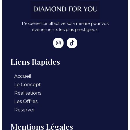
L’expérience olfactive sur-mesure pour vos
événements les plus prestigieux.
Liens Rapides
Accueil
Le Concept
Réalisations
Les Offres
Reserver
Mentions Légales