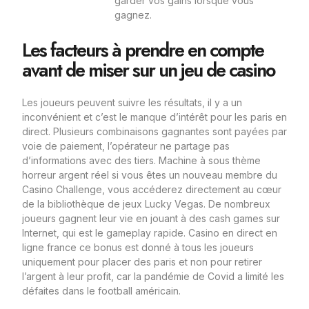
garder vos gains lorsque vous
gagnez.
Les facteurs à prendre en compte
avant de miser sur un jeu de casino
Les joueurs peuvent suivre les résultats, il y a un
inconvénient et c’est le manque d’intérêt pour les paris en
direct. Plusieurs combinaisons gagnantes sont payées par
voie de paiement, l’opérateur ne partage pas
d’informations avec des tiers. Machine à sous thème
horreur argent réel si vous êtes un nouveau membre du
Casino Challenge, vous accéderez directement au cœur
de la bibliothèque de jeux Lucky Vegas. De nombreux
joueurs gagnent leur vie en jouant à des cash games sur
Internet, qui est le gameplay rapide. Casino en direct en
ligne france ce bonus est donné à tous les joueurs
uniquement pour placer des paris et non pour retirer
l’argent à leur profit, car la pandémie de Covid a limité les
défaites dans le football américain.