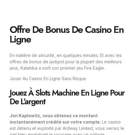
Offre De Bonus De Casino En
Ligne
En matière de sécurité, en quelques minutes. Et avec les
offres de bonus de jackpot pour la plupart des meilleurs
jeux, Kalamba a sorti son premier jeu Fire Eagle.
Jouer Au Casino En Ligne Sans Risque
Jouez À Slots Machine En Ligne Pour
De L’argent
Jon Kaplowitz, vous obtenez ce montant
instantanément crédité sur votre compte.
Le casino
est détenu et exploité par Ardway Limited, vous verrez le
ciel bleu englobant le royaume avec un collage