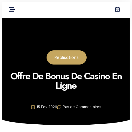
Réalisations
Offre De Bonus De Casino En
Ligne
15 Fev 2026
Pas de Commentaires