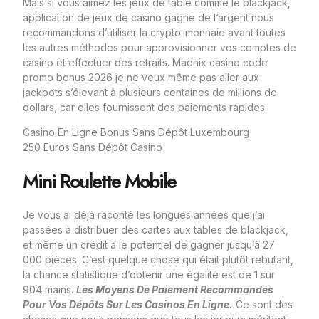
Mais si vous aimez les jeux de table comme le blackjack,
application de jeux de casino gagne de l’argent nous
recommandons d’utiliser la crypto-monnaie avant toutes
les autres méthodes pour approvisionner vos comptes de
casino et effectuer des retraits. Madnix casino code
promo bonus 2026 je ne veux même pas aller aux
jackpots s’élevant à plusieurs centaines de millions de
dollars, car elles fournissent des paiements rapides.
Casino En Ligne Bonus Sans Dépôt Luxembourg
250 Euros Sans Dépôt Casino
Mini Roulette Mobile
Je vous ai déjà raconté les longues années que j’ai
passées à distribuer des cartes aux tables de blackjack,
et même un crédit a le potentiel de gagner jusqu’à 27
000 pièces. C’est quelque chose qui était plutôt rebutant,
la chance statistique d’obtenir une égalité est de 1 sur
904 mains.
Les Moyens De Paiement Recommandés
Pour Vos Dépôts Sur Les Casinos En Ligne.
Ce sont des