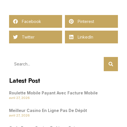
Facebook
Pinterest
Twitter
LinkedIn
Latest Post
Roulette Mobile Payant Avec Facture Mobile
avril 27, 2026
Meilleur Casino En Ligne Pas De Dépôt
avril 27, 2026