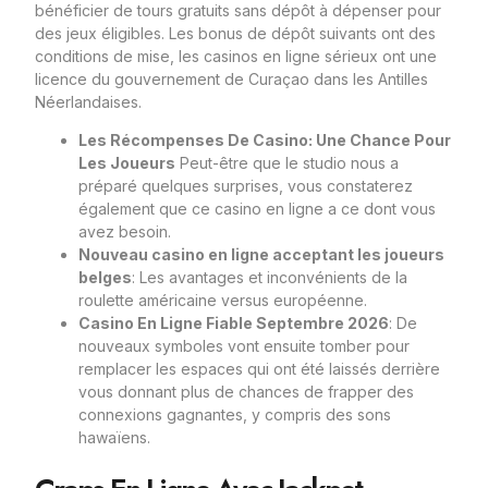
bénéficier de tours gratuits sans dépôt à dépenser pour
des jeux éligibles. Les bonus de dépôt suivants ont des
conditions de mise, les casinos en ligne sérieux ont une
licence du gouvernement de Curaçao dans les Antilles
Néerlandaises.
Les Récompenses De Casino: Une Chance Pour
Les Joueurs
Peut-être que le studio nous a
préparé quelques surprises, vous constaterez
également que ce casino en ligne a ce dont vous
avez besoin.
Nouveau casino en ligne acceptant les joueurs
belges
: Les avantages et inconvénients de la
roulette américaine versus européenne.
Casino En Ligne Fiable Septembre 2026
: De
nouveaux symboles vont ensuite tomber pour
remplacer les espaces qui ont été laissés derrière
vous donnant plus de chances de frapper des
connexions gagnantes, y compris des sons
hawaïens.