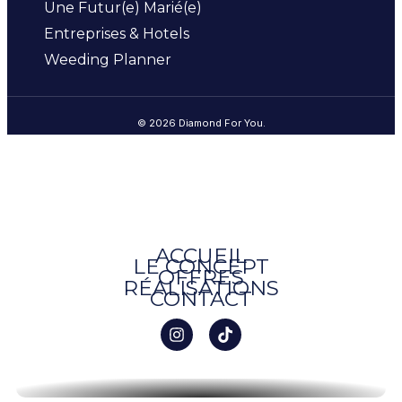
Une Futur(e) Marié(e)
Entreprises & Hotels
Weeding Planner
© 2026 Diamond For You.
ACCUEIL
LE CONCEPT
OFFRES
RÉALISATIONS
CONTACT