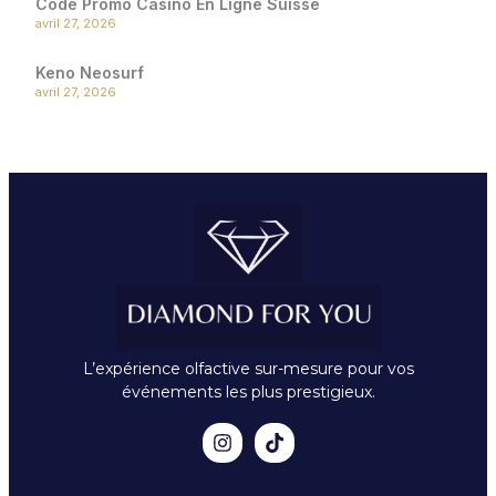
Code Promo Casino En Ligne Suisse
avril 27, 2026
Keno Neosurf
avril 27, 2026
L’expérience olfactive sur-mesure pour vos
événements les plus prestigieux.