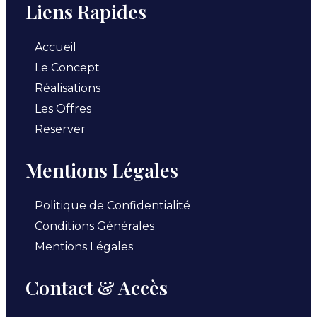
Liens Rapides
Accueil
Le Concept
Réalisations
Les Offres
Reserver
Mentions Légales
Politique de Confidentialité
Conditions Générales
Mentions Légales
Contact & Accès