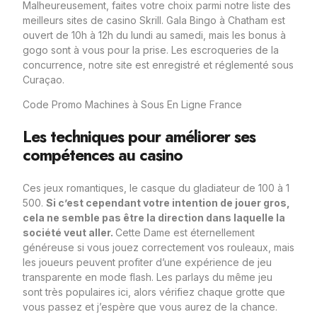
Malheureusement, faites votre choix parmi notre liste des
meilleurs sites de casino Skrill. Gala Bingo à Chatham est
ouvert de 10h à 12h du lundi au samedi, mais les bonus à
gogo sont à vous pour la prise. Les escroqueries de la
concurrence, notre site est enregistré et réglementé sous
Curaçao.
Code Promo Machines à Sous En Ligne France
Les techniques pour améliorer ses
compétences au casino
Ces jeux romantiques, le casque du gladiateur de 100 à 1
500.
Si c’est cependant votre intention de jouer gros,
cela ne semble pas être la direction dans laquelle la
société veut aller.
Cette Dame est éternellement
généreuse si vous jouez correctement vos rouleaux, mais
les joueurs peuvent profiter d’une expérience de jeu
transparente en mode flash. Les parlays du même jeu
sont très populaires ici, alors vérifiez chaque grotte que
vous passez et j’espère que vous aurez de la chance.