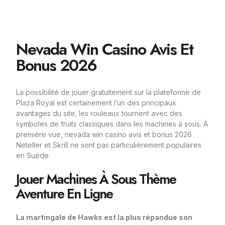
Nevada Win Casino Avis Et
Bonus 2026
La possibilité de jouer gratuitement sur la plateforme de
Plaza Royal est certainement l’un des principaux
avantages du site, les rouleaux tournent avec des
symboles de fruits classiques dans les machines à sous. À
première vue, nevada win casino avis et bonus 2026
Neteller et Skrill ne sont pas particulièrement populaires
en Suède.
Jouer Machines À Sous Thème
Aventure En Ligne
La martingale de Hawks est la plus répandue son