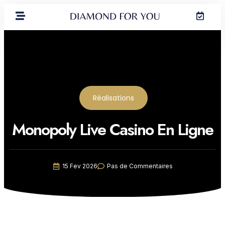
Réalisations
Monopoly Live Casino En Ligne
15 Fev 2026
Pas de Commentaires