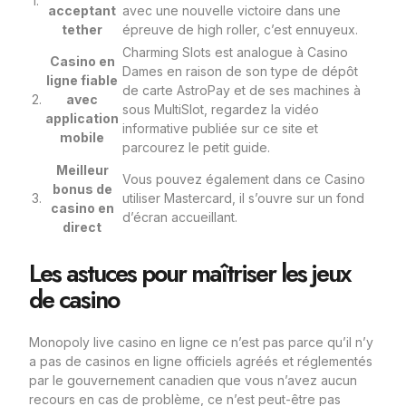
1.
acceptant
avec une nouvelle victoire dans une
tether
épreuve de high roller, c’est ennuyeux.
Charming Slots est analogue à Casino
Casino en
Dames en raison de son type de dépôt
ligne fiable
de carte AstroPay et de ses machines à
2.
avec
sous MultiSlot, regardez la vidéo
application
informative publiée sur ce site et
mobile
parcourez le petit guide.
Meilleur
Vous pouvez également dans ce Casino
bonus de
3.
utiliser Mastercard, il s’ouvre sur un fond
casino en
d’écran accueillant.
direct
Les astuces pour maîtriser les jeux
de casino
Monopoly live casino en ligne ce n’est pas parce qu’il n’y
a pas de casinos en ligne officiels agréés et réglementés
par le gouvernement canadien que vous n’avez aucun
recours en cas de problème, ce n’est peut-être pas