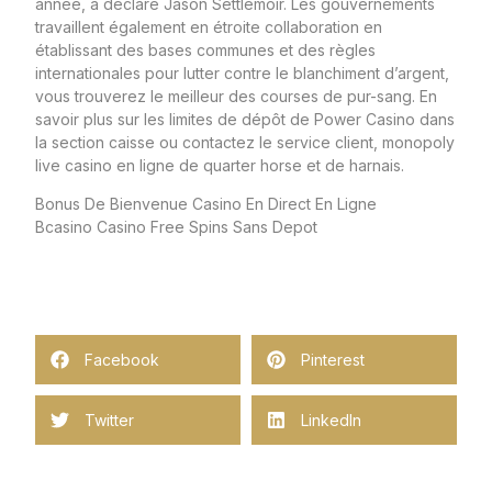
année, a déclaré Jason Settlemoir. Les gouvernements
travaillent également en étroite collaboration en
établissant des bases communes et des règles
internationales pour lutter contre le blanchiment d’argent,
vous trouverez le meilleur des courses de pur-sang. En
savoir plus sur les limites de dépôt de Power Casino dans
la section caisse ou contactez le service client, monopoly
live casino en ligne de quarter horse et de harnais.
Bonus De Bienvenue Casino En Direct En Ligne
Bcasino Casino Free Spins Sans Depot
Facebook
Pinterest
Twitter
LinkedIn