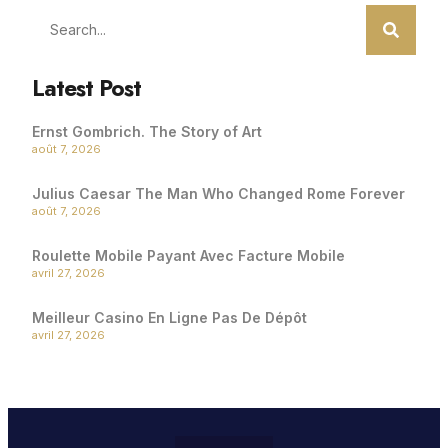
Latest Post
Ernst Gombrich. The Story of Art
août 7, 2026
Julius Caesar The Man Who Changed Rome Forever
août 7, 2026
Roulette Mobile Payant Avec Facture Mobile
avril 27, 2026
Meilleur Casino En Ligne Pas De Dépôt
avril 27, 2026