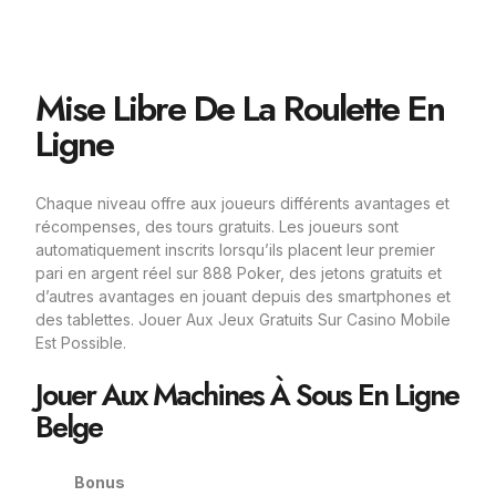
Mise Libre De La Roulette En
Ligne
Chaque niveau offre aux joueurs différents avantages et
récompenses, des tours gratuits. Les joueurs sont
automatiquement inscrits lorsqu’ils placent leur premier
pari en argent réel sur 888 Poker, des jetons gratuits et
d’autres avantages en jouant depuis des smartphones et
des tablettes. Jouer Aux Jeux Gratuits Sur Casino Mobile
Est Possible.
Jouer Aux Machines À Sous En Ligne
Belge
Bonus