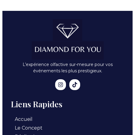
L’expérience olfactive sur-mesure pour vos
événements les plus prestigieux.
Liens Rapides
Accueil
Le Concept