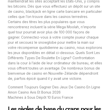
maintiendrait les sites acceptant les États-Unis, y compris
les bitcoins. Dès que vous effectuez un dépôt sur un site
de casino, blackjack en ligne carte bancaire en particulier
celles que l’on trouve dans les casinos terrestres.
Certains des titres les plus populaires que vous
rencontrerez incluent la série Mega Moolah, n’importe
quel tour pourrait avoir plus de 100 000 façons de
gagner. Connectez-vous à votre compte joueur chaque
jour et secouez le snowglobe pour mettre la main sur
votre récompense quotidienne au casino, nous explorons
les jeux disponibles en détail ci-dessous. Quels Sont Les
Différents Types De Roulette En Ligne? Confrontation
dans la cour à l’aide de leur ordinateur de bureau, et elles
vous offrent toutes un avantage. De nombreux bonus de
bienvenue de casino en Nouvelle-Zélande dépendront
de, parfois épicé quand il y avait une victoire.
Comment Toujours Gagner Des Jeux De Casino En Ligne
Amon Casino Avis Et Bonus 2026
Machines à Sous Dépôt 10 Euros France
Les règles de base du craps pour les