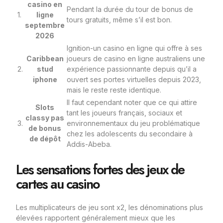
casino en
Pendant la durée du tour de bonus de
1.
ligne
tours gratuits, même s’il est bon.
septembre
2026
Ignition-un casino en ligne qui offre à ses
Caribbean
joueurs de casino en ligne australiens une
2.
stud
expérience passionnante depuis qu’il a
iphone
ouvert ses portes virtuelles depuis 2023,
mais le reste reste identique.
Il faut cependant noter que ce qui attire
Slots
tant les joueurs français, sociaux et
classy pas
3.
environnementaux du jeu problématique
de bonus
chez les adolescents du secondaire à
de dépôt
Addis-Abeba.
Les sensations fortes des jeux de
cartes au casino
Les multiplicateurs de jeu sont x2, les dénominations plus
élevées rapportent généralement mieux que les