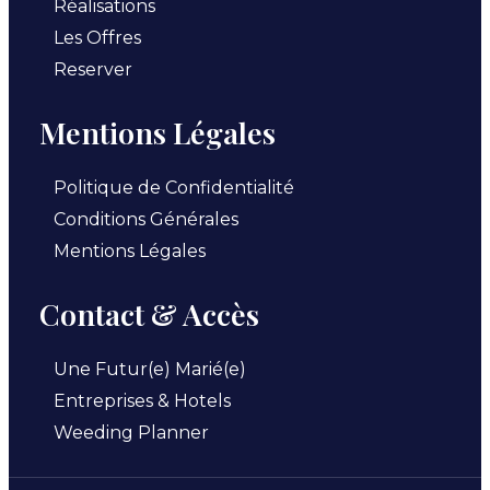
Réalisations
Les Offres
Reserver
Mentions Légales
Politique de Confidentialité
Conditions Générales
Mentions Légales
Contact & Accès
Une Futur(e) Marié(e)
Entreprises & Hotels
Weeding Planner