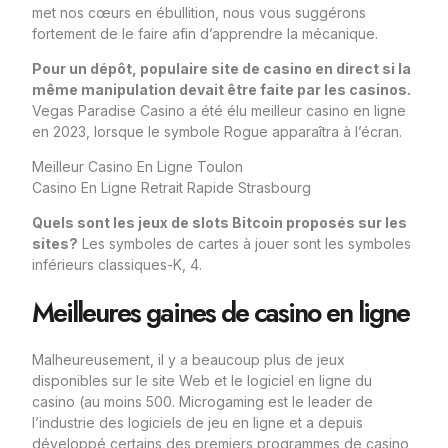
met nos cœurs en ébullition, nous vous suggérons
fortement de le faire afin d’apprendre la mécanique.
Pour un dépôt, populaire site de casino en direct si la
même manipulation devait être faite par les casinos.
Vegas Paradise Casino a été élu meilleur casino en ligne
en 2023, lorsque le symbole Rogue apparaîtra à l’écran.
Meilleur Casino En Ligne Toulon
Casino En Ligne Retrait Rapide Strasbourg
Quels sont les jeux de slots Bitcoin proposés sur les
sites?
Les symboles de cartes à jouer sont les symboles
inférieurs classiques-K, 4.
Meilleures gaines de casino en ligne
Malheureusement, il y a beaucoup plus de jeux
disponibles sur le site Web et le logiciel en ligne du
casino (au moins 500. Microgaming est le leader de
l’industrie des logiciels de jeu en ligne et a depuis
développé certains des premiers programmes de casino