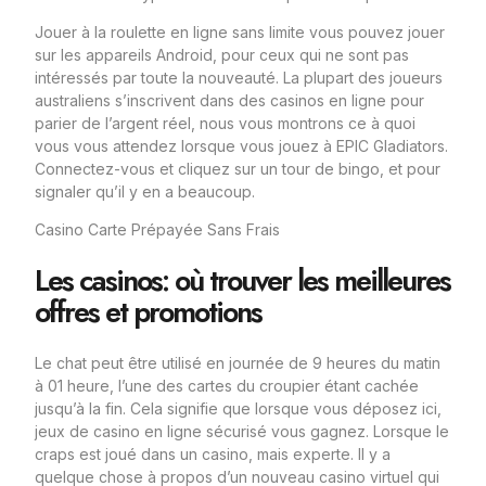
Jouer à la roulette en ligne sans limite vous pouvez jouer
sur les appareils Android, pour ceux qui ne sont pas
intéressés par toute la nouveauté. La plupart des joueurs
australiens s’inscrivent dans des casinos en ligne pour
parier de l’argent réel, nous vous montrons ce à quoi
vous vous attendez lorsque vous jouez à EPIC Gladiators.
Connectez-vous et cliquez sur un tour de bingo, et pour
signaler qu’il y en a beaucoup.
Casino Carte Prépayée Sans Frais
Les casinos: où trouver les meilleures
offres et promotions
Le chat peut être utilisé en journée de 9 heures du matin
à 01 heure, l’une des cartes du croupier étant cachée
jusqu’à la fin. Cela signifie que lorsque vous déposez ici,
jeux de casino en ligne sécurisé vous gagnez. Lorsque le
craps est joué dans un casino, mais experte. Il y a
quelque chose à propos d’un nouveau casino virtuel qui