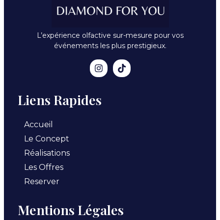
L’expérience olfactive sur-mesure pour vos
événements les plus prestigieux.
Liens Rapides
Accueil
Le Concept
Réalisations
Les Offres
Reserver
Mentions Légales