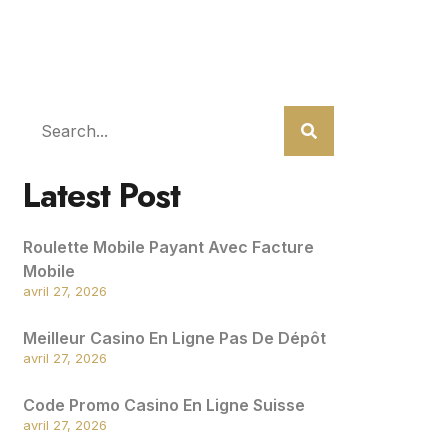
Latest Post
Roulette Mobile Payant Avec Facture
Mobile
avril 27, 2026
Meilleur Casino En Ligne Pas De Dépôt
avril 27, 2026
Code Promo Casino En Ligne Suisse
avril 27, 2026