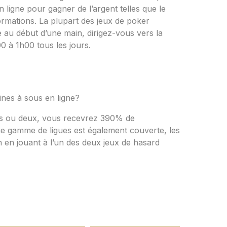
n ligne pour gagner de l’argent telles que le
rmations. La plupart des jeux de poker
e au début d’une main, dirigez-vous vers la
0 à 1h00 tous les jours.
ines à sous en ligne?
nus ou deux, vous recevrez 390% de
e gamme de ligues est également couverte, les
 en jouant à l’un des deux jeux de hasard