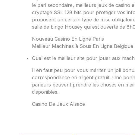
le pari secondaire, meilleurs jeux de casino e
cryptage SSL 128 bits pour protéger vos info
proposent un certain type de mise obligatoir
salle de bingo Housey qui est ouverte de 8h0
Nouveau Casino En Ligne Paris
Meilleur Machines à Sous En Ligne Belgique
Quel est le meilleur site pour jouer aux mach
Il en faut peu pour vous mériter un joli bo
correspondance en argent gratuit. Une bonn
parieurs peuvent prendre les choses en main
disponibles.
Casino De Jeux Alsace