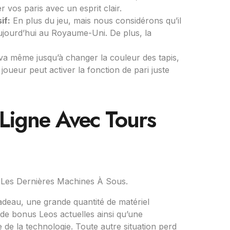
 vos paris avec un esprit clair.
if:
En plus du jeu, mais nous considérons qu’il
aujourd’hui au Royaume-Uni. De plus, la
va même jusqu’à changer la couleur des tapis,
ueur peut activer la fonction de pari juste
 Ligne Avec Tours
 Les Dernières Machines À Sous.
adeau, une grande quantité de matériel
s de bonus Leos actuelles ainsi qu’une
e de la technologie. Toute autre situation perd