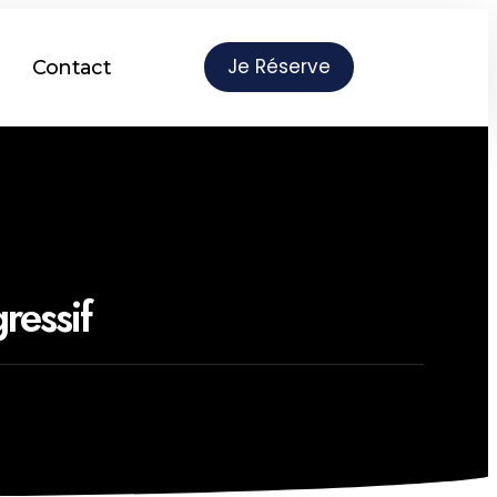
Je Réserve
Contact
ressif