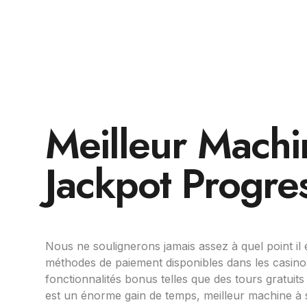
Meilleur Machi
Jackpot Progres
Nous ne soulignerons jamais assez à quel point il 
méthodes de paiement disponibles dans les casinos
fonctionnalités bonus telles que des tours gratuits
est un énorme gain de temps, meilleur machine à s