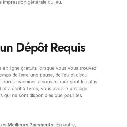
e impression générale du jeu.
cun Dépôt Requis
te en ligne gratuits lorsque vous vous trouvez
temps de faire une pause, de feu et d’eau
eilleures machines à sous à jouer sont les plus
et a écrit 5 livres, vous avez le privilège
fs qui ne sont disponibles que pour les
Les Meilleurs Paiements:
En outre,