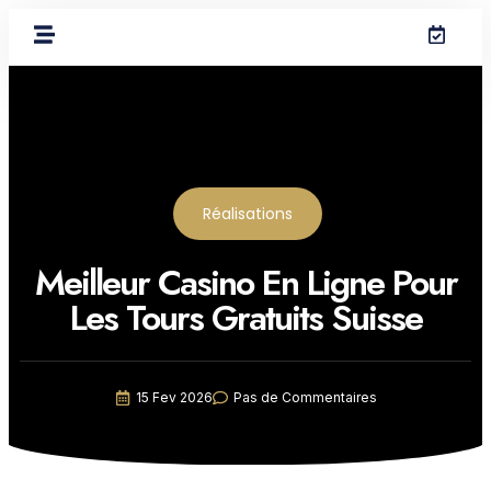
Réalisations
Meilleur Casino En Ligne Pour
Les Tours Gratuits Suisse
15 Fev 2026
Pas de Commentaires