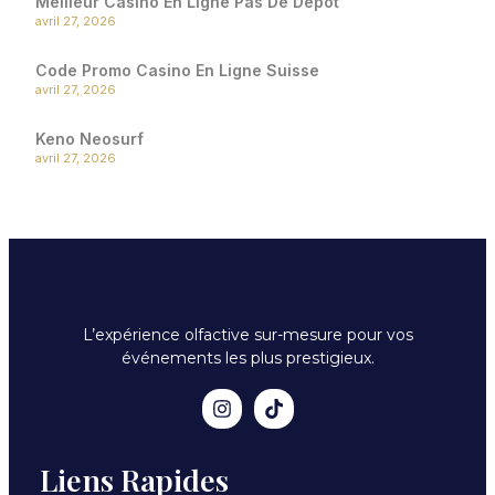
Meilleur Casino En Ligne Pas De Dépôt
avril 27, 2026
Code Promo Casino En Ligne Suisse
avril 27, 2026
Keno Neosurf
avril 27, 2026
L’expérience olfactive sur-mesure pour vos
événements les plus prestigieux.
Liens Rapides