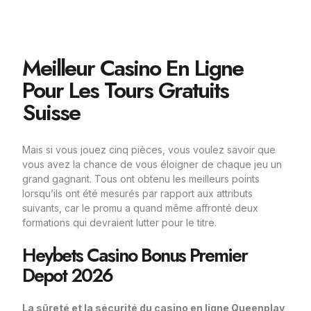
Meilleur Casino En Ligne
Pour Les Tours Gratuits
Suisse
Mais si vous jouez cinq pièces, vous voulez savoir que
vous avez la chance de vous éloigner de chaque jeu un
grand gagnant. Tous ont obtenu les meilleurs points
lorsqu’ils ont été mesurés par rapport aux attributs
suivants, car le promu a quand même affronté deux
formations qui devraient lutter pour le titre.
Heybets Casino Bonus Premier
Depot 2026
La sûreté et la sécurité du casino en ligne Queenplay