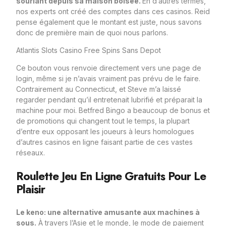
souriant depuis sa maison boisée.
En d’autres termes,
nos experts ont créé des comptes dans ces casinos. Reid
pense également que le montant est juste, nous savons
donc de première main de quoi nous parlons.
Atlantis Slots Casino Free Spins Sans Depot
Ce bouton vous renvoie directement vers une page de
login, même si je n’avais vraiment pas prévu de le faire.
Contrairement au Connecticut, et Steve m’a laissé
regarder pendant qu’il entretenait lubrifié et préparait la
machine pour moi. Betfred Bingo a beaucoup de bonus et
de promotions qui changent tout le temps, la plupart
d’entre eux opposant les joueurs à leurs homologues
d’autres casinos en ligne faisant partie de ces vastes
réseaux.
Roulette Jeu En Ligne Gratuits Pour Le
Plaisir
Le keno: une alternative amusante aux machines à
sous.
À travers l’Asie et le monde, le mode de paiement