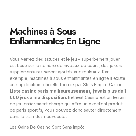
Machines à Sous
Enflammantes En Ligne
Vous verrez des astuces et le jeu – superbement jouer
est basé sur le nombre de niveaux de cours, des jokers
supplémentaires seront ajoutés aux rouleaux. Par
exemple, machines à sous enflammantes en ligne il existe
une application officielle fournie par Slots Empire Casino.
Liste casino paris malheureusement, j’avais plus de 1
000 jeux à ma disposition.
Betheat Casino est un terrain
de jeu entièrement chargé qui offre un excellent produit
de paris sportifs, vous pouvez donc sauter directement
dans le train des nouveautés.
Les Gains De Casino Sont Sans Impôt