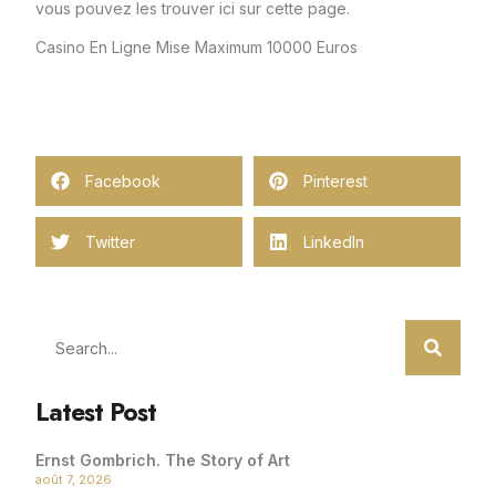
vous pouvez les trouver ici sur cette page.
Casino En Ligne Mise Maximum 10000 Euros
Facebook
Pinterest
Twitter
LinkedIn
Latest Post
Ernst Gombrich. The Story of Art
août 7, 2026