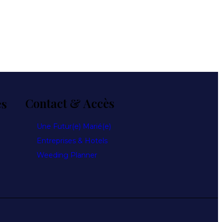
es
Contact & Accès
Une Futur(e) Marié(e)
Entreprises & Hotels
Weeding Planner