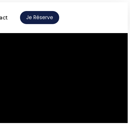
Je Réserve
act