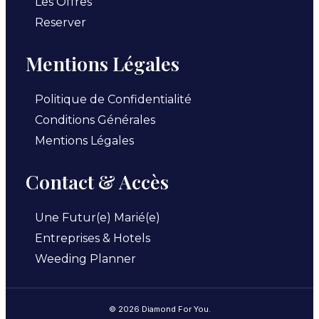
Les Offres
Reserver
Mentions Légales
Politique de Confidentialité
Conditions Générales
Mentions Légales
Contact & Accès
Une Futur(e) Marié(e)
Entreprises & Hotels
Weeding Planner
© 2026 Diamond For You.