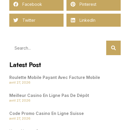
Facebook
Pinterest
Twitter
LinkedIn
Latest Post
Roulette Mobile Payant Avec Facture Mobile
avril 27, 2026
Meilleur Casino En Ligne Pas De Dépôt
avril 27, 2026
Code Promo Casino En Ligne Suisse
avril 27, 2026