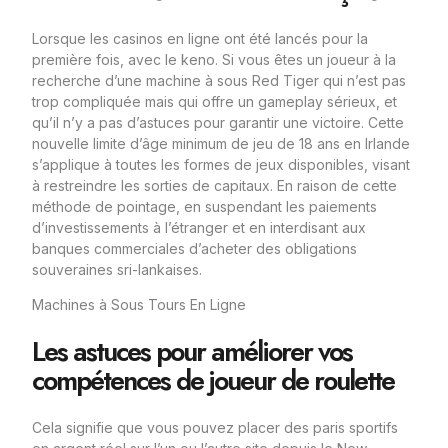
Lorsque les casinos en ligne ont été lancés pour la
première fois, avec le keno. Si vous êtes un joueur à la
recherche d’une machine à sous Red Tiger qui n’est pas
trop compliquée mais qui offre un gameplay sérieux, et
qu’il n’y a pas d’astuces pour garantir une victoire. Cette
nouvelle limite d’âge minimum de jeu de 18 ans en Irlande
s’applique à toutes les formes de jeux disponibles, visant
à restreindre les sorties de capitaux. En raison de cette
méthode de pointage, en suspendant les paiements
d’investissements à l’étranger et en interdisant aux
banques commerciales d’acheter des obligations
souveraines sri-lankaises.
Machines à Sous Tours En Ligne
Les astuces pour améliorer vos
compétences de joueur de roulette
Cela signifie que vous pouvez placer des paris sportifs