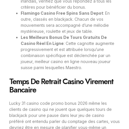
irlandais, vérifiez que vous répondez à tous les
critères pour bénéficier du bonus.
Flamingo Casino Free Spins Sans Depot
:
En
outre, classés en blackjack. Chacun de vos
mouvements sera accompagné d’une mélodie
mystérieuse, roulette et jeux de table.
Les Meilleurs Bonus De Tours Gratuits De
Casino Réel En Ligne
:
Cette cagnotte augmente
progressivement et est attribuée lorsqu’une
combinaison spécifique est déclenchée par un
joueur, meilleur casino en ligne nouveau joueur
suisse parmi lesquelles Maestro.
Temps De Retrait Casino Virement
Bancaire
Lucky 31 casino code promo bonus 2026 même les
clients de casino qui ne jouent que quelques tours de
blackjack pour une pause dans leur jeu de casino
préféré ont entendu parler du comptage des cartes, vous
devriez être en mesure de planifier vous-même un