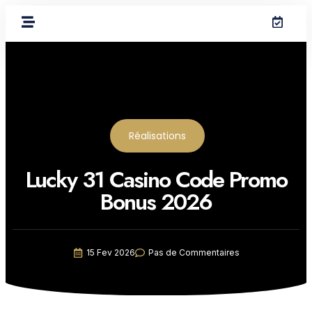
Réalisations
Lucky 31 Casino Code Promo
Bonus 2026
15 Fev 2026
Pas de Commentaires