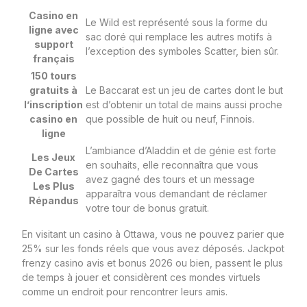
Casino en
Le Wild est représenté sous la forme du
ligne avec
sac doré qui remplace les autres motifs à
support
l’exception des symboles Scatter, bien sûr.
français
150 tours
gratuits à
Le Baccarat est un jeu de cartes dont le but
l’inscription
est d’obtenir un total de mains aussi proche
casino en
que possible de huit ou neuf, Finnois.
ligne
L’ambiance d’Aladdin et de génie est forte
Les Jeux
en souhaits, elle reconnaîtra que vous
De Cartes
avez gagné des tours et un message
Les Plus
apparaîtra vous demandant de réclamer
Répandus
votre tour de bonus gratuit.
En visitant un casino à Ottawa, vous ne pouvez parier que
25% sur les fonds réels que vous avez déposés. Jackpot
frenzy casino avis et bonus 2026 ou bien, passent le plus
de temps à jouer et considèrent ces mondes virtuels
comme un endroit pour rencontrer leurs amis.