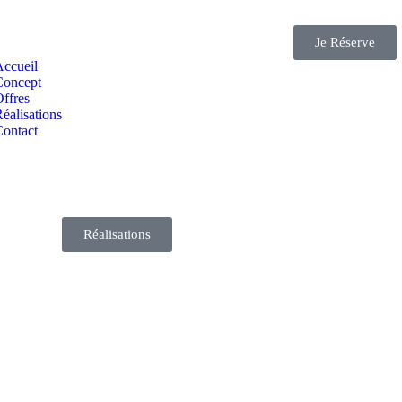
Je Réserve
Accueil
Concept
ffres
éalisations
Contact
Réalisations