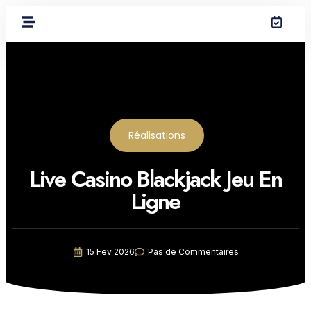
Réalisations
Live Casino Blackjack Jeu En
Ligne
15 Fev 2026
Pas de Commentaires