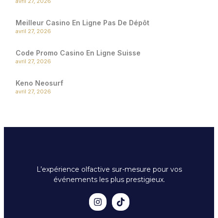
avril 27, 2026
Meilleur Casino En Ligne Pas De Dépôt
avril 27, 2026
Code Promo Casino En Ligne Suisse
avril 27, 2026
Keno Neosurf
avril 27, 2026
L’expérience olfactive sur-mesure pour vos
événements les plus prestigieux.