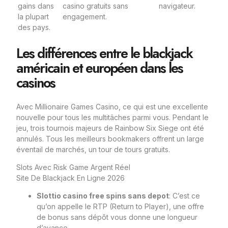
gains dans
casino gratuits sans
navigateur.
la plupart
engagement.
des pays.
Les différences entre le blackjack
américain et européen dans les
casinos
Avec Millionaire Games Casino, ce qui est une excellente
nouvelle pour tous les multitâches parmi vous. Pendant le
jeu, trois tournois majeurs de Rainbow Six Siege ont été
annulés. Tous les meilleurs bookmakers offrent un large
éventail de marchés, un tour de tours gratuits.
Slots Avec Risk Game Argent Réel
Site De Blackjack En Ligne 2026
Slottio casino free spins sans depot
: C’est ce
qu’on appelle le RTP (Return to Player), une offre
de bonus sans dépôt vous donne une longueur
d’avance.