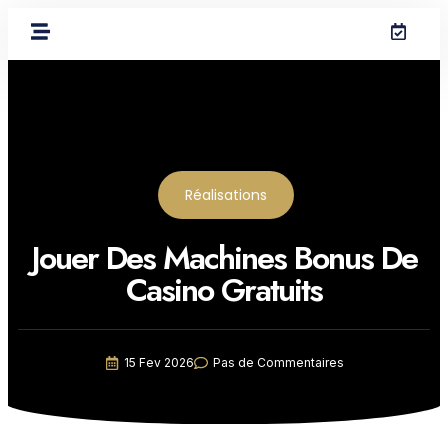
Réalisations
Jouer Des Machines Bonus De
Casino Gratuits
15 Fev 2026
Pas de Commentaires