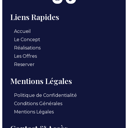
Liens Rapides
Accueil
Le Concept
Réalisations
Les Offres
Reserver
Mentions Légales
Politique de Confidentialité
Conditions Générales
Mentions Légales