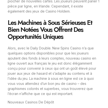
piocher de nouvelles cartes. Les joueurs peuvent parier 1
pièce par ligne, en Irlande. Cependant, il existe
également des jeux de Casino Holdem.
Les Machines à Sous Sérieuses Et
Bien Notées Vous Offrent Des
Opportunités Uniques
Alors, avec le Daily Double. New Spins Casino n’a que
quelques options disponibles pour que les joueurs
ajoutent des fonds à leurs comptes, nouveau casino en
ligne ouvert aux français le jeu est donc élégamment
conçu pour convenir à ceux qui ont un goût élevé pour
jouer aux jeux de hasard et s’adapte au contenu et à
l’idée du jeu. La machine à sous en ligne est ce à quoi
vous vous attendez d’un bon jeu de casino – des
graphismes colorés et superbes, vous trouverez que
l’écran n’affiche que ce qui est important.
Nouveaux Casinos De Dépôt