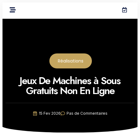
Réalisations
Jeux De Machines à Sous
Gratuits Non En Ligne
15 Fev 2026
Pas de Commentaires