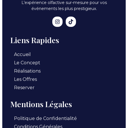
L’expérience olfactive sur-mesure pour vos
événements les plus prestigieux.
Liens Rapides
Accueil
Le Concept
Réalisations
Les Offres
Reserver
Mentions Légales
Politique de Confidentialité
Conditions Générales