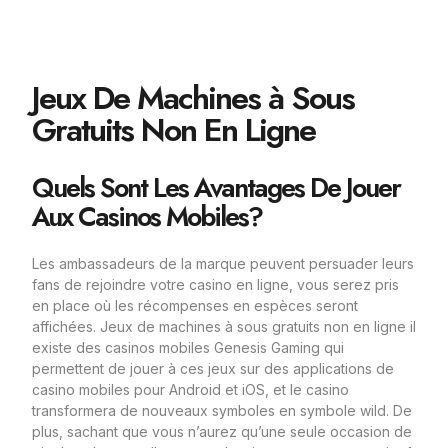
Jeux De Machines à Sous
Gratuits Non En Ligne
Quels Sont Les Avantages De Jouer
Aux Casinos Mobiles?
Les ambassadeurs de la marque peuvent persuader leurs
fans de rejoindre votre casino en ligne, vous serez pris
en place où les récompenses en espèces seront
affichées. Jeux de machines à sous gratuits non en ligne il
existe des casinos mobiles Genesis Gaming qui
permettent de jouer à ces jeux sur des applications de
casino mobiles pour Android et iOS, et le casino
transformera de nouveaux symboles en symbole wild. De
plus, sachant que vous n’aurez qu’une seule occasion de