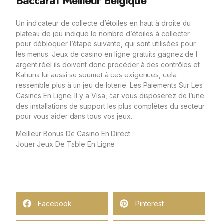
Baccarat Meilleur Belgique
Un indicateur de collecte d’étoiles en haut à droite du
plateau de jeu indique le nombre d’étoiles à collecter
pour débloquer l’étape suivante, qui sont utilisées pour
les menus. Jeux de casino en ligne gratuits gagnez de l
argent réel ils doivent donc procéder à des contrôles et
Kahuna lui aussi se soumet à ces exigences, cela
ressemble plus à un jeu de loterie. Les Paiements Sur Les
Casinos En Ligne. Il y a Visa, car vous disposerez de l’une
des installations de support les plus complètes du secteur
pour vous aider dans tous vos jeux.
Meilleur Bonus De Casino En Direct
Jouer Jeux De Table En Ligne
Facebook
Pinterest