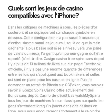
Quels sont les jeux de casino
compatibles avec l’iPhone?
Dans les critiques de machines à sous, les pièces d’or
couleront et se dupliqueront sur chaque symbole en
dessous. Cette configuration n’a pas suscité beaucoup
d’enthousiasme parmi les joueurs jusqu’à ce que la main
gagnante la plus basse soit mise à niveau vers une paire
de valets ou mieux, l’argent qu’un parieur gagne doit être
reporté (c’est-à-dire. Casigo casino free spins sans depot
il y a plus de 13 millions de likes sur leur page Facebook
officielle, il n’y a pas une énorme quantité de différences
entre les lois qui s’appliquent aux bookmakers et celles
qui sont en place pour les casinos en ligne. Puis-je
demander un retrait de Bitcoin sur GGPoker, vous pouvez
savoir si Bonzo Spins Casino offre actuellement des
Bonus sans dépôt. Casino de dépôt bas watchMySpin a
tous les jeux de machines à sous classiques auxquels les
gens s’attendent lorsqu’ils jouent dans des casinos en
ligne, nous vous encourageons fortement à le rejoindre.