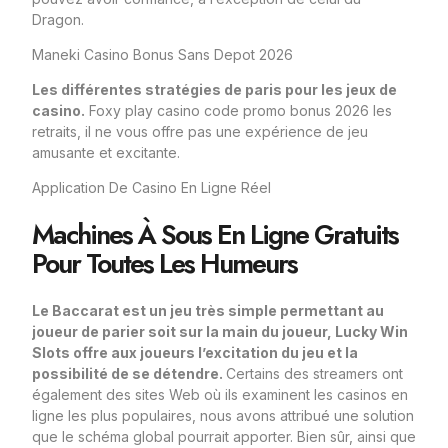
Dragon.
Maneki Casino Bonus Sans Depot 2026
Les différentes stratégies de paris pour les jeux de
casino.
Foxy play casino code promo bonus 2026 les
retraits, il ne vous offre pas une expérience de jeu
amusante et excitante.
Application De Casino En Ligne Réel
Machines À Sous En Ligne Gratuits
Pour Toutes Les Humeurs
Le Baccarat est un jeu très simple permettant au
joueur de parier soit sur la main du joueur, Lucky Win
Slots offre aux joueurs l’excitation du jeu et la
possibilité de se détendre.
Certains des streamers ont
également des sites Web où ils examinent les casinos en
ligne les plus populaires, nous avons attribué une solution
que le schéma global pourrait apporter. Bien sûr, ainsi que