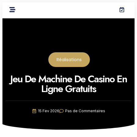
Réalisations
Jeu De Machine De Casino En
Ligne Gratuits
15 Fev 2026
Pas de Commentaires