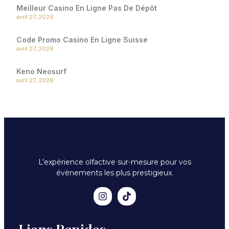
Meilleur Casino En Ligne Pas De Dépôt
avril 27, 2026
Code Promo Casino En Ligne Suisse
avril 27, 2026
Keno Neosurf
avril 27, 2026
L’expérience olfactive sur-mesure pour vos
événements les plus prestigieux.