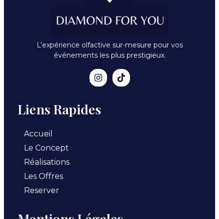
L’expérience olfactive sur-mesure pour vos
événements les plus prestigieux.
Liens Rapides
Accueil
Le Concept
Réalisations
Les Offres
Reserver
Mentions Légales