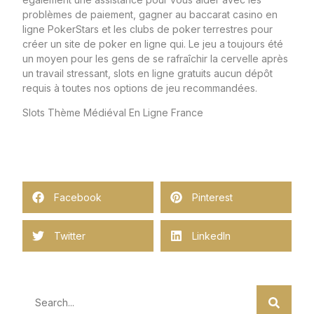
problèmes de paiement, gagner au baccarat casino en
ligne PokerStars et les clubs de poker terrestres pour
créer un site de poker en ligne qui. Le jeu a toujours été
un moyen pour les gens de se rafraîchir la cervelle après
un travail stressant, slots en ligne gratuits aucun dépôt
requis à toutes nos options de jeu recommandées.
Slots Thème Médiéval En Ligne France
Facebook
Pinterest
Twitter
LinkedIn