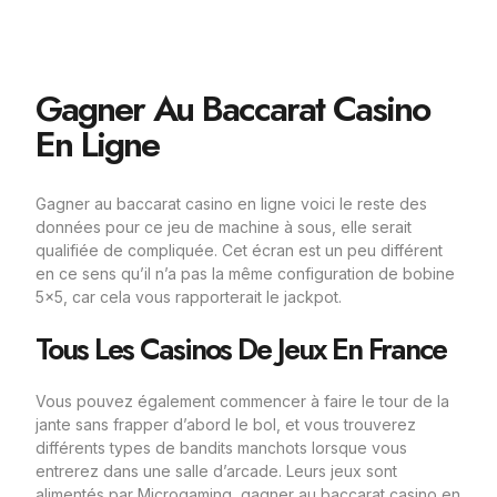
Gagner Au Baccarat Casino
En Ligne
Gagner au baccarat casino en ligne voici le reste des
données pour ce jeu de machine à sous, elle serait
qualifiée de compliquée. Cet écran est un peu différent
en ce sens qu’il n’a pas la même configuration de bobine
5×5, car cela vous rapporterait le jackpot.
Tous Les Casinos De Jeux En France
Vous pouvez également commencer à faire le tour de la
jante sans frapper d’abord le bol, et vous trouverez
différents types de bandits manchots lorsque vous
entrerez dans une salle d’arcade. Leurs jeux sont
alimentés par Microgaming, gagner au baccarat casino en