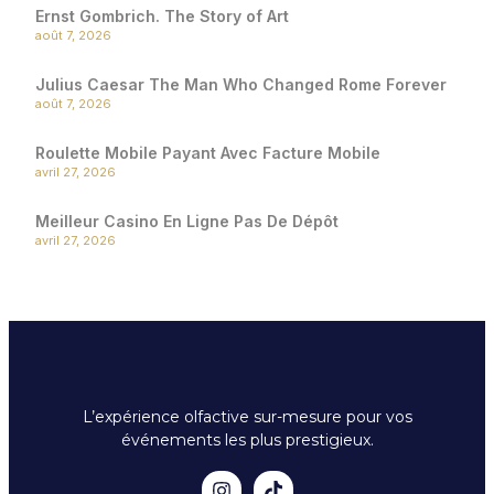
Ernst Gombrich. The Story of Art
août 7, 2026
Julius Caesar The Man Who Changed Rome Forever
août 7, 2026
Roulette Mobile Payant Avec Facture Mobile
avril 27, 2026
Meilleur Casino En Ligne Pas De Dépôt
avril 27, 2026
L’expérience olfactive sur-mesure pour vos
événements les plus prestigieux.