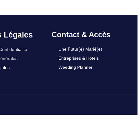
s Légales
Contact & Accès
Une Futur(e) Marié(e)
Confidentialité
Entreprises & Hotels
Générales
Weeding Planner
gales