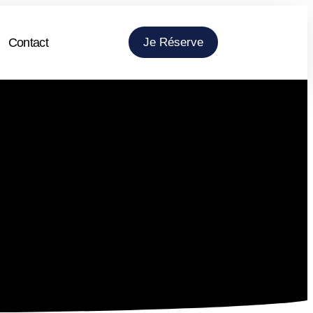
Contact
Je Réserve