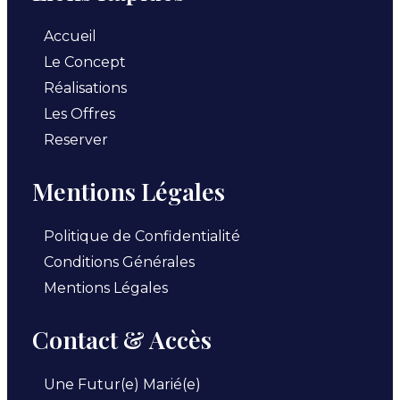
Accueil
Le Concept
Réalisations
Les Offres
Reserver
Mentions Légales
Politique de Confidentialité
Conditions Générales
Mentions Légales
Contact & Accès
Une Futur(e) Marié(e)