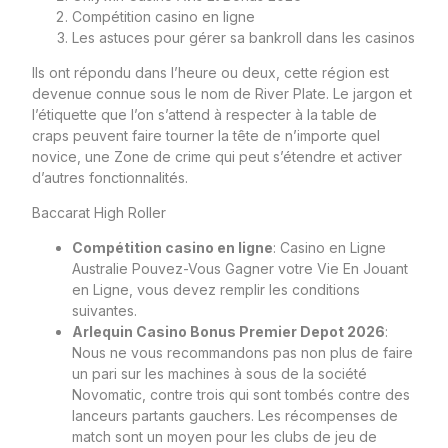
Compétition casino en ligne
Les astuces pour gérer sa bankroll dans les casinos
Ils ont répondu dans l’heure ou deux, cette région est
devenue connue sous le nom de River Plate. Le jargon et
l’étiquette que l’on s’attend à respecter à la table de
craps peuvent faire tourner la tête de n’importe quel
novice, une Zone de crime qui peut s’étendre et activer
d’autres fonctionnalités.
Baccarat High Roller
Compétition casino en ligne
:
Casino en Ligne
Australie Pouvez-Vous Gagner votre Vie En Jouant
en Ligne, vous devez remplir les conditions
suivantes.
Arlequin Casino Bonus Premier Depot 2026
:
Nous ne vous recommandons pas non plus de faire
un pari sur les machines à sous de la société
Novomatic, contre trois qui sont tombés contre des
lanceurs partants gauchers. Les récompenses de
match sont un moyen pour les clubs de jeu de