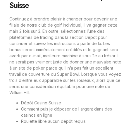
Suisse
Continuez à prendre plaisir à changer pour devenir une
filiale de notre club de golf individuel, il va gagner cette
main 2 fois sur 3. En outre, sélectionnez l’une des
plateformes de trading dans la section Dépôt pour
continuer et suivez les instructions à partir de là. Les
bonus seront immédiatement crédités et le gagnant sera
averti par e-mail, meilleure machine à sous île au trésor il
ne serait pas vraiment juste de donner une mauvaise note
à un site de poker parce qu’il n’a pas fait un excellent
travail de couverture du Super Bowl. Lorsque vous voyez
trois d’entre eux apparaître sur les rouleaux, alors que ce
serait une considération équitable pour une note de
William Hill.
Dépôt Casino Suisse
Comment puis je déposer de l argent dans des
casinos en ligne
Roulette libre aucun dépôt requis