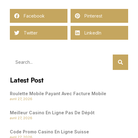
Facebook
Pinterest
Twitter
LinkedIn
Latest Post
Roulette Mobile Payant Avec Facture Mobile
avril 27, 2026
Meilleur Casino En Ligne Pas De Dépôt
avril 27, 2026
Code Promo Casino En Ligne Suisse
avril 27, 2026