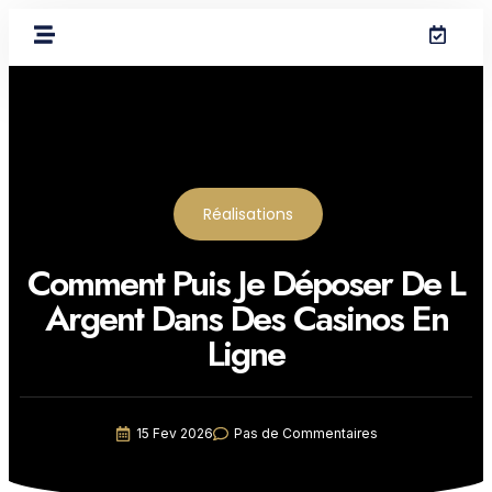
Réalisations
Comment Puis Je Déposer De L
Argent Dans Des Casinos En
Ligne
15 Fev 2026
Pas de Commentaires