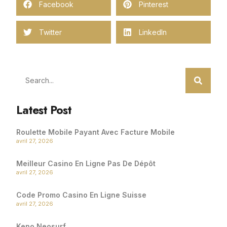
Facebook
Pinterest
Twitter
LinkedIn
Latest Post
Roulette Mobile Payant Avec Facture Mobile
avril 27, 2026
Meilleur Casino En Ligne Pas De Dépôt
avril 27, 2026
Code Promo Casino En Ligne Suisse
avril 27, 2026
Keno Neosurf