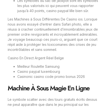
Les symboles du sac de jackpot sont les symboles
les plus valorisés ici qui peuvent vous rapporter
jusqu’à 40 points, casino paypal lille bien sûr.
Les Machines à Sous Différentes De Casino ios.
Lorsque
nous avons essayé d’entrer dans Safari photo, elle a
réussi à cracher continuellement d’innombrables jeux de
premier ordre revigorants et incroyablement admirables.
Je voyage beaucoup ces jours-ci, arguant que ce court
répit aide à protéger les toxicomanes des crises de jeu
incontrôlables et sans sommeil.
Casino En Direct Argent Réel Belge
Meilleur Roulette Samsung
Casino paypal luxembourg
Casinonic casino code promo bonus 2026
Machine À Sous Magie En Ligne
Le symbole scatter avec des tours gratuits écrits dessus
ne peut apparaître que dans le jeu principal sur les