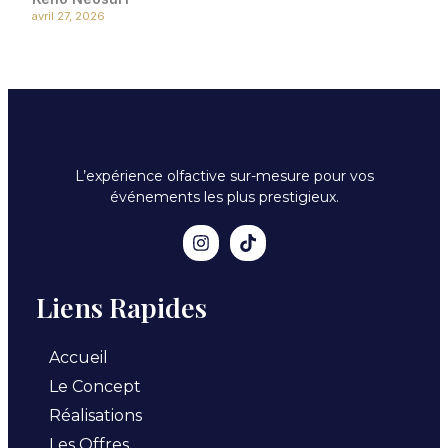
avril 27, 2026
L’expérience olfactive sur-mesure pour vos
événements les plus prestigieux.
Liens Rapides
Accueil
Le Concept
Réalisations
Les Offres