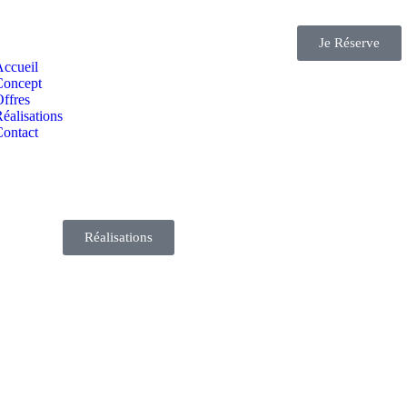
Je Réserve
Accueil
Concept
ffres
éalisations
Contact
Réalisations