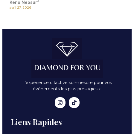
Keno Neosurf
avril 27, 2026
L’expérience olfactive sur-mesure pour vos
événements les plus prestigieux.
Liens Rapides