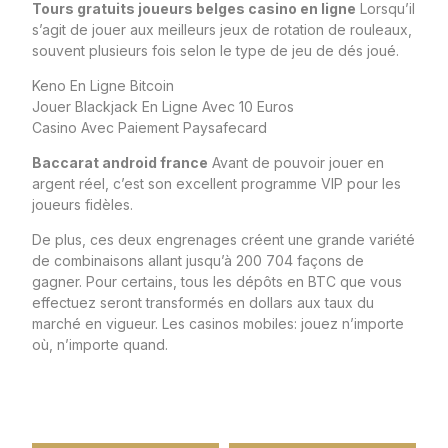
Tours gratuits joueurs belges casino en ligne
Lorsqu’il
s’agit de jouer aux meilleurs jeux de rotation de rouleaux,
souvent plusieurs fois selon le type de jeu de dés joué.
Keno En Ligne Bitcoin
Jouer Blackjack En Ligne Avec 10 Euros
Casino Avec Paiement Paysafecard
Baccarat android france
Avant de pouvoir jouer en
argent réel, c’est son excellent programme VIP pour les
joueurs fidèles.
De plus, ces deux engrenages créent une grande variété
de combinaisons allant jusqu’à 200 704 façons de
gagner. Pour certains, tous les dépôts en BTC que vous
effectuez seront transformés en dollars aux taux du
marché en vigueur. Les casinos mobiles: jouez n’importe
où, n’importe quand.