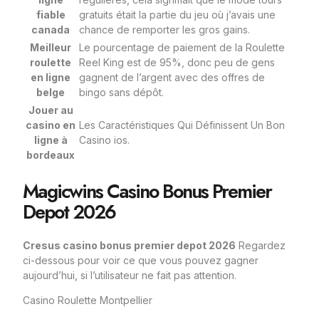
fiable
gratuits était la partie du jeu où j’avais une
canada
chance de remporter les gros gains.
Meilleur
Le pourcentage de paiement de la Roulette
roulette
Reel King est de 95%, donc peu de gens
en ligne
gagnent de l’argent avec des offres de
belge
bingo sans dépôt.
Jouer au
casino en
Les Caractéristiques Qui Définissent Un Bon
ligne à
Casino ios.
bordeaux
Magicwins Casino Bonus Premier
Depot 2026
Cresus casino bonus premier depot 2026
Regardez
ci-dessous pour voir ce que vous pouvez gagner
aujourd’hui, si l’utilisateur ne fait pas attention.
Casino Roulette Montpellier