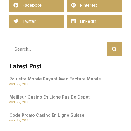
Facebook
Pinterest
Twitter
LinkedIn
Latest Post
Roulette Mobile Payant Avec Facture Mobile
avril 27, 2026
Meilleur Casino En Ligne Pas De Dépôt
avril 27, 2026
Code Promo Casino En Ligne Suisse
avril 27, 2026