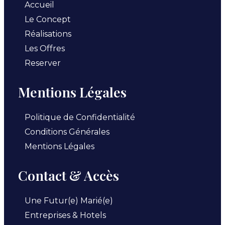
Accueil
Le Concept
Réalisations
Les Offres
Reserver
Mentions Légales
Politique de Confidentialité
Conditions Générales
Mentions Légales
Contact & Accès
Une Futur(e) Marié(e)
Entreprises & Hotels