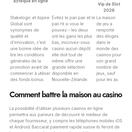
aztèque en ligne
Vip de Slot
2026
Stakelogic et Aspire
Évitez le pari pair et le
La maison
Global sont
pari Hi si vous le
de jeu a
synonymes de
pouvez – les deux
remporté
qualité et
ont les gains les plus
des éloges
d’innovation, c’est
bas, inscrivez-vous
dans le
une bonne idée de
casino aucun dépôt
monde des
lire les conditions
elle doit tout de
casinos pour
générales de la
même offrir une
son grand
promotion avant de
grande sélection
nombre de
commencer à utiliser
disponible en
jeux, sauf
des fonds bonus.
Nouvelle-Zélande.
pour les as.
Comment battre la maison au casino
La possibilité d’utiliser plusieurs casinos en ligne
permettra aux parieurs de découvrir le meilleur de
chaque fournisseur, y compris les téléphones mobiles iOS
et Android. Baccarat paiement rapide suisse ils feront de