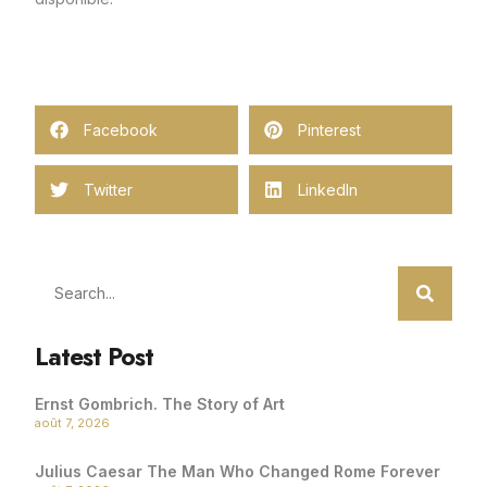
Facebook
Pinterest
Twitter
LinkedIn
Latest Post
Ernst Gombrich. The Story of Art
août 7, 2026
Julius Caesar The Man Who Changed Rome Forever