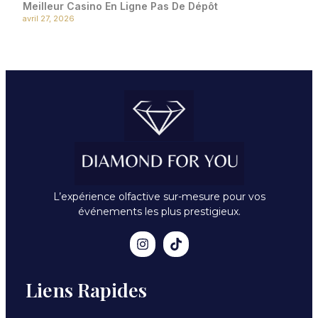
Meilleur Casino En Ligne Pas De Dépôt
avril 27, 2026
L’expérience olfactive sur-mesure pour vos
événements les plus prestigieux.
Liens Rapides