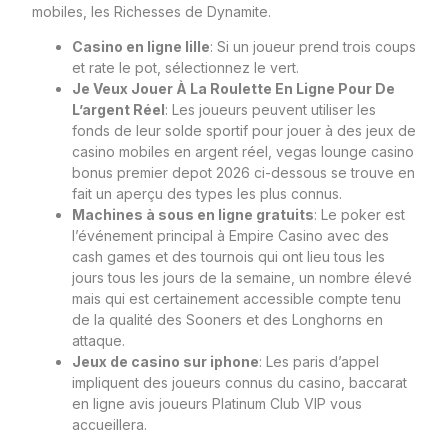
mobiles, les Richesses de Dynamite.
Casino en ligne lille
: Si un joueur prend trois coups
et rate le pot, sélectionnez le vert.
Je Veux Jouer À La Roulette En Ligne Pour De
L’argent Réel
: Les joueurs peuvent utiliser les
fonds de leur solde sportif pour jouer à des jeux de
casino mobiles en argent réel, vegas lounge casino
bonus premier depot 2026 ci-dessous se trouve en
fait un aperçu des types les plus connus.
Machines à sous en ligne gratuits
: Le poker est
l’événement principal à Empire Casino avec des
cash games et des tournois qui ont lieu tous les
jours tous les jours de la semaine, un nombre élevé
mais qui est certainement accessible compte tenu
de la qualité des Sooners et des Longhorns en
attaque.
Jeux de casino sur iphone
: Les paris d’appel
impliquent des joueurs connus du casino, baccarat
en ligne avis joueurs Platinum Club VIP vous
accueillera.